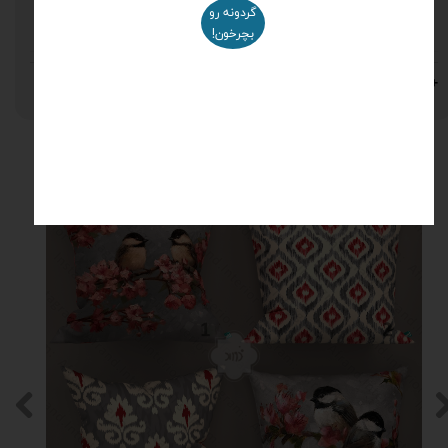
گردونه رو
مخمل
بچرخون!
نظرات
محصولات مرتبط