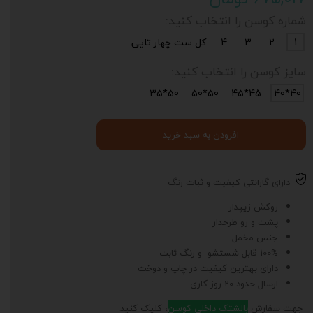
شماره کوسن را انتخاب کنید:
1
2
3
4
کل ست چهار تایی
سایز کوسن را انتخاب کنید:
50*35
50*50
45*45
40*40
افزودن به سبد خرید
دارای گارانتی کیفیت و ثبات رنگ
روکش زیپدار
پشت و رو طرحدار
جنس مخمل
100% قابل شستشو و رنگ ثابت
دارای بهترین کیفیت در چاپ و دوخت
ارسال حدود 20 روز کاری
جهت سفارش
بالشتک داخلی کوسن
، کلیک کنید.