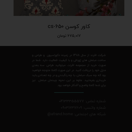
کاور کوسن cs-650
۶۷۵,۰۱۷ تومان
شرکت افرند از سال 1388 در زمینه دکوراسیون و طراحی و
ساخت مبلمان های ژورنالی و با کیفیت فعالیت دارد. شما در
صورت خرید از مجموعه افرند، میتوانید طراحی سه بعدی
منزل خود را دریافت کنید. در این صورت کاملا متوجه خواهید
بود که چه سبک مبلمان، با چه رنگبندی و در چه تعدادی باید
خریداری بفرمایید. علاوه بر این، نحوه چیدمان مبلمان نیز
برای شما کاملا واضح و آشکار خواهد بود.
شماره تماس: 04133355577
شماره واتسپ: 09031237209
شبکه های اجتماعی: afrand.home
@