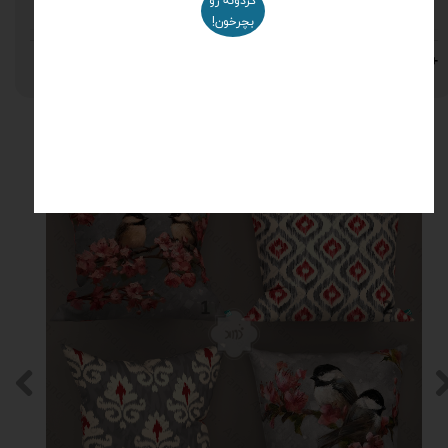
گردونه رو
مخمل
بچرخون!
نظرات
محصولات مرتبط