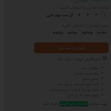
شماره کوسن را انتخاب کنید:
1
2
3
4
کل ست چهار تایی
سایز کوسن را انتخاب کنید:
50*35
50*50
45*45
40*40
افزودن به سبد خرید
دارای گارانتی کیفیت و ثبات رنگ
روکش زیپدار
پشت و رو طرحدار
جنس مخمل
100% قابل شستشو و رنگ ثابت
دارای بهترین کیفیت در چاپ و دوخت
ارسال حدود 20 روز کاری
جهت سفارش
بالشتک داخلی کوسن
، کلیک کنید.