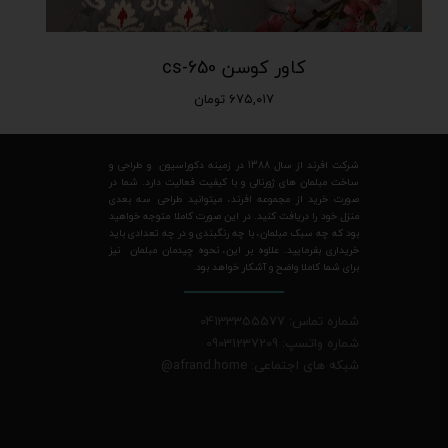
کاور کوسن cs-650
۶۷۵,۰۱۷ تومان
شرکت افرند از سال 1388 در زمینه دکوراسیون و طراحی و
ساخت مبلمان های ژورنالی و با کیفیت فعالیت دارد. شما در
صورت خرید از مجموعه افرند، میتوانید طراحی سه بعدی
منزل خود را دریافت کنید. در این صورت کاملا متوجه خواهید
بود که چه سبک مبلمان، با چه رنگبندی و در چه تعدادی باید
خریداری بفرمایید. علاوه بر این، نحوه چیدمان مبلمان نیز
برای شما کاملا واضح و آشکار خواهد بود.
شماره تماس: 04133355577
شماره واتسپ: 09031237209
شبکه های اجتماعی: afrand.home
@