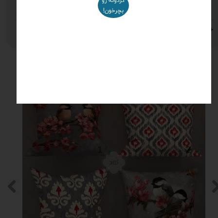
گردونه رو
مخمل
بچرخون!
نظرات
محصولات مرتبط