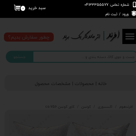
شماره تماس: 04133355577
سبد خرید
۰
حساب کاربری من
ورود
/
ثبت نام
تغییر گذر واژه
چطور سفارش بدیم؟
سفارشات
جستجو
خروج از حساب کاربری
خانه | محصولات | مشخصات محصول
افرندهوم
اکسسوری
کوسن
کاور کوسن cs-756