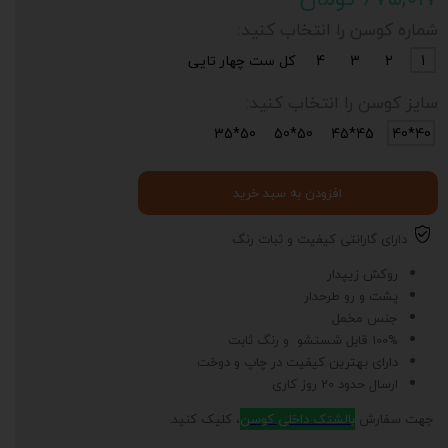
شماره کوسن را انتخاب کنید:
1
2
3
4
کل ست چهار تایی
سایز کوسن را انتخاب کنید:
50*35
50*50
45*45
40*40
افزودن به سبد خرید
دارای گارانتی کیفیت و ثبات رنگ
روکش زیپدار
پشت و رو طرحدار
جنس مخمل
100% قابل شستشو و رنگ ثابت
دارای بهترین کیفیت در چاپ و دوخت
ارسال حدود 20 روز کاری
جهت سفارش
بالشتک داخلی کوسن
، کلیک کنید.