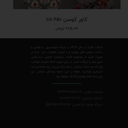
کاور کوسن cs-650
۶۷۵,۰۱۷ تومان
شرکت افرند از سال 1388 در زمینه دکوراسیون و طراحی و
ساخت مبلمان های ژورنالی و با کیفیت فعالیت دارد. شما در
صورت خرید از مجموعه افرند، میتوانید طراحی سه بعدی
منزل خود را دریافت کنید. در این صورت کاملا متوجه خواهید
بود که چه سبک مبلمان، با چه رنگبندی و در چه تعدادی باید
خریداری بفرمایید. علاوه بر این، نحوه چیدمان مبلمان نیز
برای شما کاملا واضح و آشکار خواهد بود.
شماره تماس: 04133355577
شماره واتسپ: 09031237209
شبکه های اجتماعی: afrand.home
@