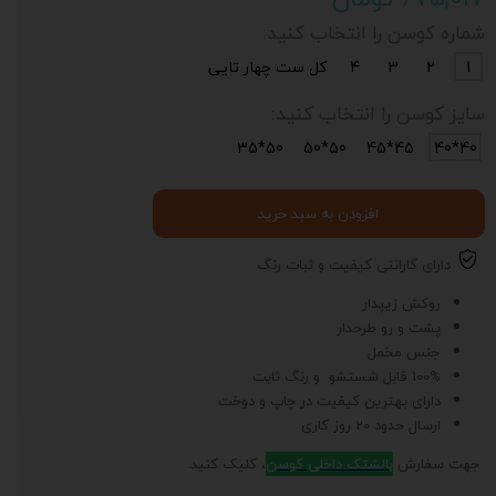
شماره کوسن را انتخاب کنید:
1
2
3
4
کل ست چهار تایی
سایز کوسن را انتخاب کنید:
50*35
50*50
45*45
40*40
افزودن به سبد خرید
دارای گارانتی کیفیت و ثبات رنگ
روکش زیپدار
پشت و رو طرحدار
جنس مخمل
100% قابل شستشو و رنگ ثابت
دارای بهترین کیفیت در چاپ و دوخت
ارسال حدود 20 روز کاری
جهت سفارش
بالشتک داخلی کوسن
، کلیک کنید.