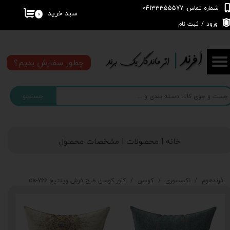
شماره تماس: 04133355577
سبد خرید
۰
حساب کاربری من
ورود
/
ثبت نام
تغییر گذر واژه
چطور سفارش بدیم؟
سفارشات
جستجو
خروج از حساب کاربری
خانه | محصولات | مشخصات محصول
افرندهوم
اکسسوری
کوسن
کاور کوسن طرح فرش وینتیج cs-766