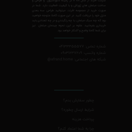
شرکت افرند از سال 1388 در زمینه دکوراسیون و طراحی و
ساخت مبلمان های ژورنالی و با کیفیت فعالیت دارد. شما در
صورت خرید از مجموعه افرند، میتوانید طراحی سه بعدی
منزل خود را دریافت کنید. در این صورت کاملا متوجه خواهید
بود که چه سبک مبلمان، با چه رنگبندی و در چه تعدادی باید
خریداری بفرمایید. علاوه بر این، نحوه چیدمان مبلمان نیز
برای شما کاملا واضح و آشکار خواهد بود.
شماره تماس: 04133355577
شماره واتسپ: 09031237209
شبکه های اجتماعی: afrand.home
@
چطور سفارش بدم؟
شرایط ارسال چطوره؟
پرداخت هزینه
چرا به شما اعتماد کنم؟