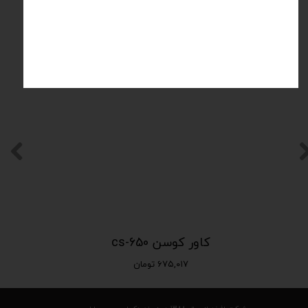
کاور کوسن cs-650
۶۷۵,۰۱۷ تومان