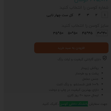
شماره کوسن را انتخاب کنید:
1
2
3
4
کل ست چهار تایی
سایز کوسن را انتخاب کنید:
50*35
50*50
45*45
40*40
افزودن به سبد خرید
دارای گارانتی کیفیت و ثبات رنگ
روکش زیپدار
پشت و رو طرحدار
جنس مخمل
100% قابل شستشو و رنگ ثابت
دارای بهترین کیفیت در چاپ و دوخت
ارسال حدود 20 روز کاری
جهت سفارش
بالشتک داخلی کوسن
، کلیک کنید.