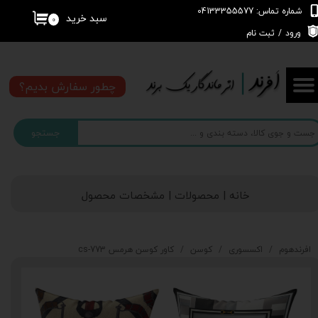
شماره تماس: 04133355577
سبد خرید
۰
حساب کاربری من
ورود
/
ثبت نام
تغییر گذر واژه
چطور سفارش بدیم؟
سفارشات
جستجو
خروج از حساب کاربری
خانه | محصولات | مشخصات محصول
افرندهوم
اکسسوری
کوسن
کاور کوسن هرمس cs-773