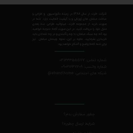
شرکت افرند از سال 1388 در زمینه دکوراسیون و طراحی و
ساخت مبلمان های ژورنالی و با کیفیت فعالیت دارد. شما در
صورت خرید از مجموعه افرند، میتوانید طراحی سه بعدی
منزل خود را دریافت کنید. در این صورت کاملا متوجه خواهید
بود که چه سبک مبلمان، با چه رنگبندی و در چه تعدادی باید
خریداری بفرمایید. علاوه بر این، نحوه چیدمان مبلمان نیز
برای شما کاملا واضح و آشکار خواهد بود.
شماره تماس: 04133355577
شماره واتسپ: 09031237209
شبکه های اجتماعی: afrand.home
@
چطور سفارش بدم؟
شرایط ارسال چطوره؟