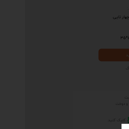
ار تایی
5
د
گ
 و دوخت
، کلیک کنید.