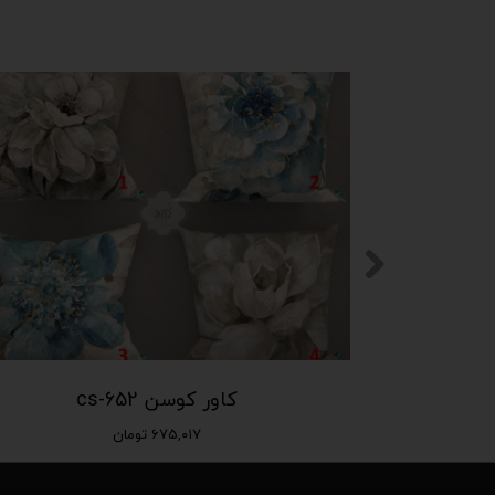
کاور کوسن cs-652
۶۷۵,۰۱۷ تومان