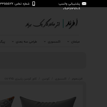
پشتیبانی واتسپ:
شماره تماس: 04133355577
09031237209
مبلمان
اکسسوری
طراحی سه بعدی
پیگی
افرندهوم
اکسسوری
کوسن
کاور کوسن پاییزی cs-775