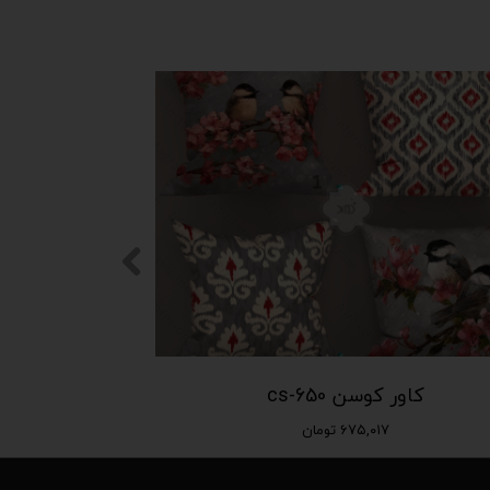
کاور کوسن cs-650
۶۷۵,۰۱۷ تومان