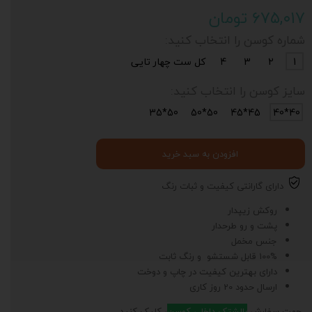
۶۷۵,۰۱۷ تومان
شماره کوسن را انتخاب کنید:
1
2
3
4
کل ست چهار تایی
سایز کوسن را انتخاب کنید:
50*35
50*50
45*45
40*40
افزودن به سبد خرید
دارای گارانتی کیفیت و ثبات رنگ
روکش زیپدار
پشت و رو طرحدار
جنس مخمل
100% قابل شستشو و رنگ ثابت
دارای بهترین کیفیت در چاپ و دوخت
ارسال حدود 20 روز کاری
جهت سفارش
بالشتک داخلی کوسن
، کلیک کنید.