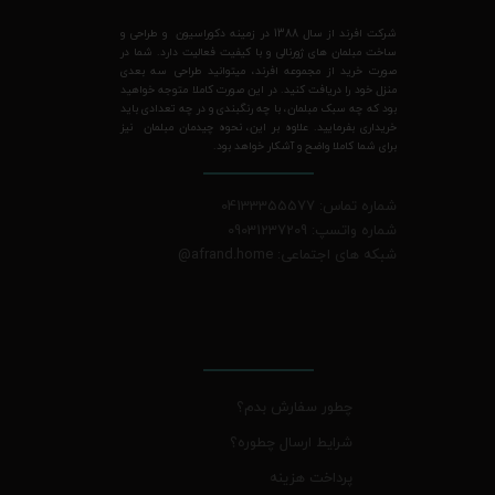
شرکت افرند از سال 1388 در زمینه دکوراسیون و طراحی و
ساخت مبلمان های ژورنالی و با کیفیت فعالیت دارد. شما در
صورت خرید از مجموعه افرند، میتوانید طراحی سه بعدی
منزل خود را دریافت کنید. در این صورت کاملا متوجه خواهید
بود که چه سبک مبلمان، با چه رنگبندی و در چه تعدادی باید
خریداری بفرمایید. علاوه بر این، نحوه چیدمان مبلمان نیز
برای شما کاملا واضح و آشکار خواهد بود.
شماره تماس: 04133355577
شماره واتسپ: 09031237209
شبکه های اجتماعی: afrand.home
@
چطور سفارش بدم؟
شرایط ارسال چطوره؟
پرداخت هزینه