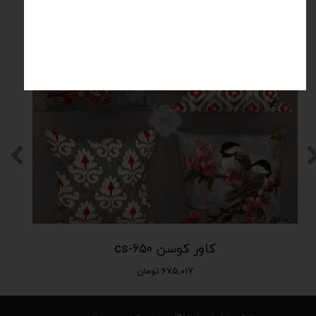
کاور کوسن cs-650
۶۷۵,۰۱۷ تومان