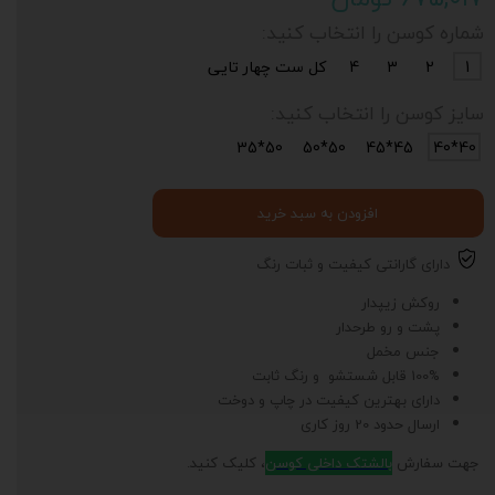
شماره کوسن را انتخاب کنید:
1
2
3
4
کل ست چهار تایی
سایز کوسن را انتخاب کنید:
50*35
50*50
45*45
40*40
افزودن به سبد خرید
دارای گارانتی کیفیت و ثبات رنگ
روکش زیپدار
پشت و رو طرحدار
جنس مخمل
100% قابل شستشو و رنگ ثابت
دارای بهترین کیفیت در چاپ و دوخت
ارسال حدود 20 روز کاری
جهت سفارش
بالشتک داخلی کوسن
، کلیک کنید.