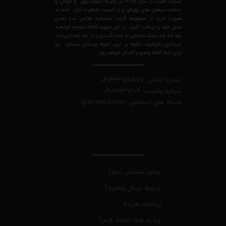
شرکت افرند از سال 1388 در زمینه دکوراسیون و طراحی و
ساخت مبلمان های ژورنالی و با کیفیت فعالیت دارد. شما در
صورت خرید از مجموعه افرند، میتوانید طراحی سه بعدی
منزل خود را دریافت کنید. در این صورت کاملا متوجه خواهید
بود که چه سبک مبلمان، با چه رنگبندی و در چه تعدادی باید
خریداری بفرمایید. علاوه بر این، نحوه چیدمان مبلمان نیز
برای شما کاملا واضح و آشکار خواهد بود.
شماره تماس: 04133355577
شماره واتسپ: 09031237209
شبکه های اجتماعی: afrand.home
@
چطور سفارش بدم؟
شرایط ارسال چطوره؟
پرداخت هزینه
چرا به شما اعتماد کنم؟