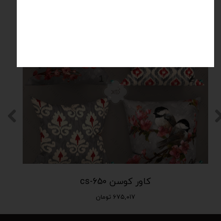
محصولات مرتبط
کاور کوسن cs-650
۶۷۵,۰۱۷ تومان