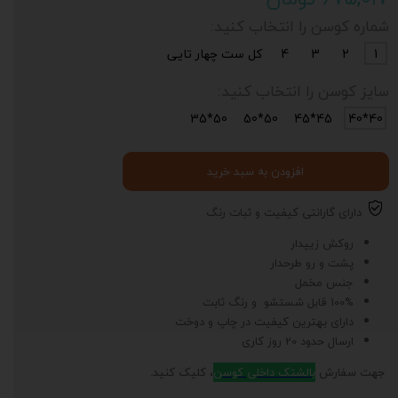
شماره کوسن را انتخاب کنید:
1
2
3
4
کل ست چهار تایی
سایز کوسن را انتخاب کنید:
50*35
50*50
45*45
40*40
افزودن به سبد خرید
دارای گارانتی کیفیت و ثبات رنگ
روکش زیپدار
پشت و رو طرحدار
جنس مخمل
100% قابل شستشو و رنگ ثابت
دارای بهترین کیفیت در چاپ و دوخت
ارسال حدود 20 روز کاری
جهت سفارش
بالشتک داخلی کوسن
، کلیک کنید.