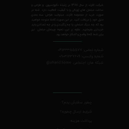
شرکت افرند از سال 1388 در زمینه دکوراسیون و طراحی و
ساخت مبلمان های ژورنالی و با کیفیت فعالیت دارد. شما در
صورت خرید از مجموعه افرند، میتوانید طراحی سه بعدی
منزل خود را دریافت کنید. در این صورت کاملا متوجه خواهید
بود که چه سبک مبلمان، با چه رنگبندی و در چه تعدادی باید
خریداری بفرمایید. علاوه بر این، نحوه چیدمان مبلمان نیز
برای شما کاملا واضح و آشکار خواهد بود.
شماره تماس: 04133355577
شماره واتسپ: 09031237209
شبکه های اجتماعی: afrand.home
@
چطور سفارش بدم؟
شرایط ارسال چطوره؟
پرداخت هزینه