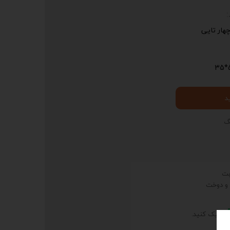
ار تایی
5
د
گ
 و دوخت
، کلیک کنید.