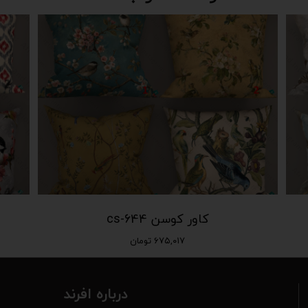
کاور کوسن cs-644
۶۷۵,۰۱۷ تومان
درباره افرند