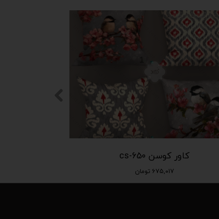
کاور کوسن cs-650
۶۷۵,۰۱۷ تومان