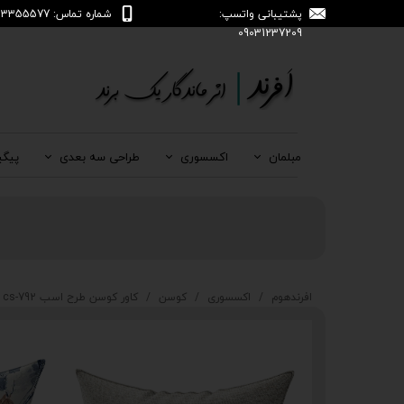
پشتیبانی واتسپ:
شماره تماس: 04133355577
09031237209
مبلمان
اکسسوری
طراحی سه بعدی
پیگی
افرندهوم
اکسسوری
کوسن
کاور کوسن طرح اسب cs-792