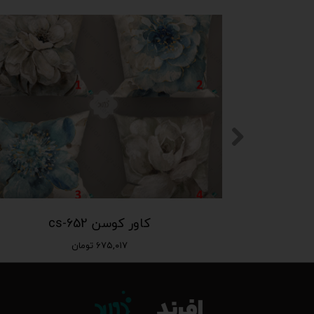
کاور کوسن cs-652
۶۷۵,۰۱۷ تومان