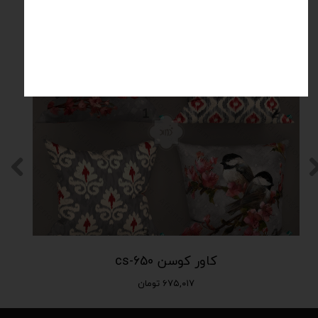
محصولات مرتبط
کاور کوسن cs-650
۶۷۵,۰۱۷ تومان