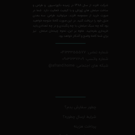
شرکت افرند از سال 1388 در زمینه دکوراسیون و طراحی و
ساخت مبلمان های ژورنالی و با کیفیت فعالیت دارد. شما در
صورت خرید از مجموعه افرند، میتوانید طراحی سه بعدی
منزل خود را دریافت کنید. در این صورت کاملا متوجه خواهید
بود که چه سبک مبلمان، با چه رنگبندی و در چه تعدادی باید
خریداری بفرمایید. علاوه بر این، نحوه چیدمان مبلمان نیز
برای شما کاملا واضح و آشکار خواهد بود.
شماره تماس: 04133355577
شماره واتسپ: 09031237209
شبکه های اجتماعی: afrand.home
@
چطور سفارش بدم؟
شرایط ارسال چطوره؟
پرداخت هزینه