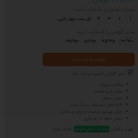
شماره کوسن را انتخاب کنید:
1
2
3
4
کل ست چهار تایی
سایز کوسن را انتخاب کنید:
50*35
50*50
45*45
40*40
افزودن به سبد خرید
دارای گارانتی کیفیت و ثبات رنگ
روکش زیپدار
پشت و رو طرحدار
جنس مخمل
100% قابل شستشو و رنگ ثابت
دارای بهترین کیفیت در چاپ و دوخت
ارسال حدود 20 روز کاری
جهت سفارش
بالشتک داخلی کوسن
، کلیک کنید.