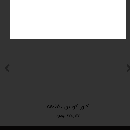
محصولات مرتبط
کاور کوسن cs-650
۶۷۵,۰۱۷ تومان