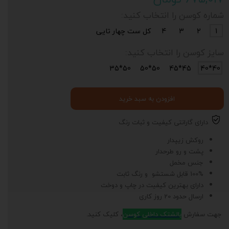
شماره کوسن را انتخاب کنید:
1
2
3
4
کل ست چهار تایی
سایز کوسن را انتخاب کنید:
50*35
50*50
45*45
40*40
افزودن به سبد خرید
دارای گارانتی کیفیت و ثبات رنگ
روکش زیپدار
پشت و رو طرحدار
جنس مخمل
100% قابل شستشو و رنگ ثابت
دارای بهترین کیفیت در چاپ و دوخت
ارسال حدود 20 روز کاری
جهت سفارش
بالشتک داخلی کوسن
، کلیک کنید.