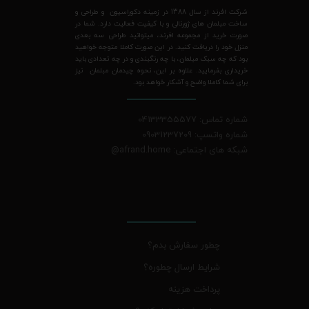
شرکت افرند از سال 1388 در زمینه دکوراسیون و طراحی و
ساخت مبلمان های ژورنالی و با کیفیت فعالیت دارد. شما در
صورت خرید از مجموعه افرند، میتوانید طراحی سه بعدی
منزل خود را دریافت کنید. در این صورت کاملا متوجه خواهید
بود که چه سبک مبلمان، با چه رنگبندی و در چه تعدادی باید
خریداری بفرمایید. علاوه بر این، نحوه چیدمان مبلمان نیز
برای شما کاملا واضح و آشکار خواهد بود.
شماره تماس: 04133355577
شماره واتسپ: 09031237209
شبکه های اجتماعی: afrand.home
@
چطور سفارش بدم؟
شرایط ارسال چطوره؟
پرداخت هزینه