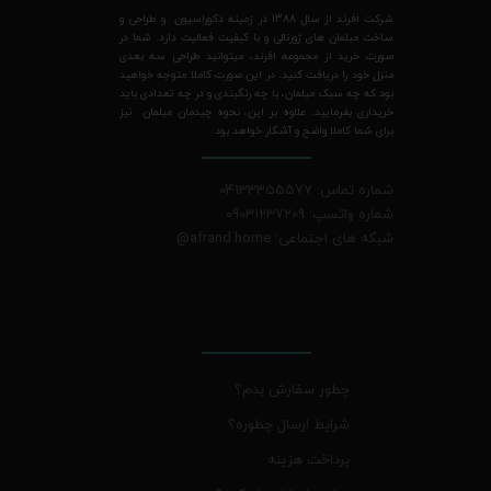
شرکت افرند از سال 1388 در زمینه دکوراسیون و طراحی و
ساخت مبلمان های ژورنالی و با کیفیت فعالیت دارد. شما در
صورت خرید از مجموعه افرند، میتوانید طراحی سه بعدی
منزل خود را دریافت کنید. در این صورت کاملا متوجه خواهید
بود که چه سبک مبلمان، با چه رنگبندی و در چه تعدادی باید
خریداری بفرمایید. علاوه بر این، نحوه چیدمان مبلمان نیز
برای شما کاملا واضح و آشکار خواهد بود.
شماره تماس: 04133355577
شماره واتسپ: 09031237209
شبکه های اجتماعی: afrand.home
@
چطور سفارش بدم؟
شرایط ارسال چطوره؟
پرداخت هزینه