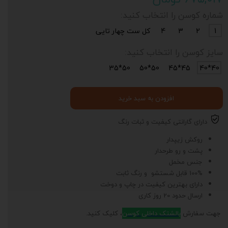
شماره کوسن را انتخاب کنید:
1
2
3
4
کل ست چهار تایی
سایز کوسن را انتخاب کنید:
50*35
50*50
45*45
40*40
افزودن به سبد خرید
دارای گارانتی کیفیت و ثبات رنگ
روکش زیپدار
پشت و رو طرحدار
جنس مخمل
100% قابل شستشو و رنگ ثابت
دارای بهترین کیفیت در چاپ و دوخت
ارسال حدود 20 روز کاری
جهت سفارش
بالشتک داخلی کوسن
، کلیک کنید.