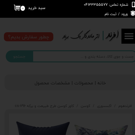
شماره تماس: 04133355577
سبد خرید
۰
حساب کاربری من
ورود
/
ثبت نام
تغییر گذر واژه
چطور سفارش بدیم؟
سفارشات
جستجو
خروج از حساب کاربری
خانه | محصولات | مشخصات محصول
افرندهوم
اکسسوری
کوسن
کاور کوسن طرح طبیعت و برکه cs-796