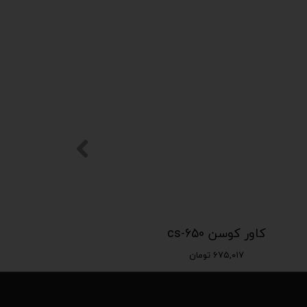
کاور کوسن cs-650
۶۷۵,۰۱۷ تومان