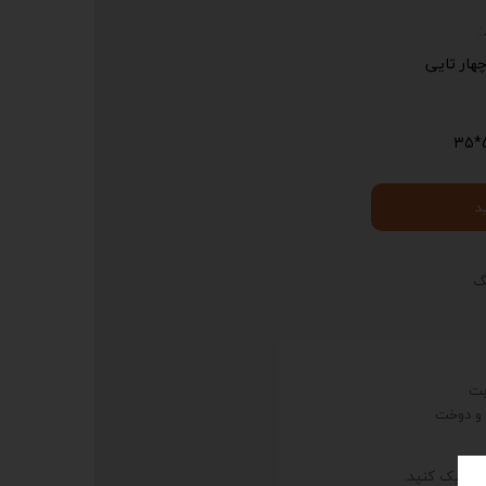
ار تایی
5
د
گ
 و دوخت
، کلیک کنید.