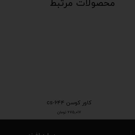
محصولات مرتبط
کاور کوسن cs-644
۶۷۵,۰۱۷ تومان