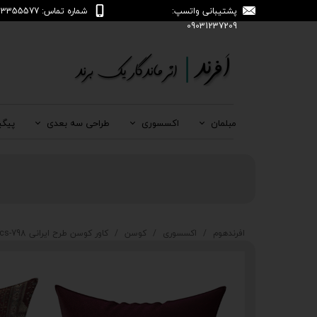
پشتیبانی واتسپ:
شماره تماس: 04133355577
09031237209
مبلمان
اکسسوری
طراحی سه بعدی
پیگی
افرندهوم
اکسسوری
کوسن
کاور کوسن طرح ایرانی cs-798