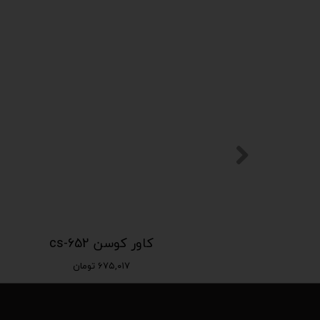
کاور کوسن cs-652
۶۷۵,۰۱۷ تومان