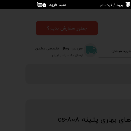
سبد خرید
ورود
/
ثبت نام
۰
حساب کاربری من
تغییر گذر واژه
چطور سفارش بدیم؟
سفارشات
سرویس ارسال اختصاصی مبلمان
خرید مبلمان
خروج از حساب
ارسال به سراسر ایران
کاربری
بهاری پتینه cs-808