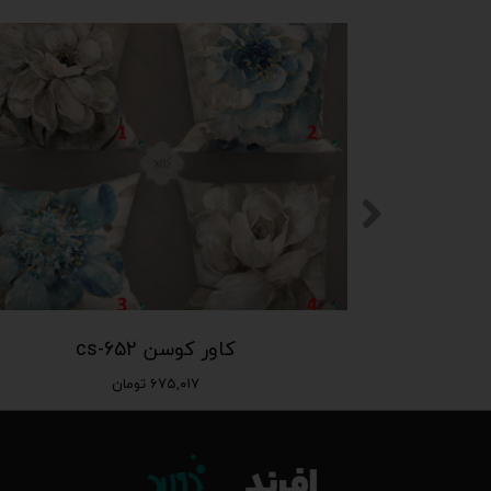
کاور کوسن cs-652
۶۷۵,۰۱۷ تومان