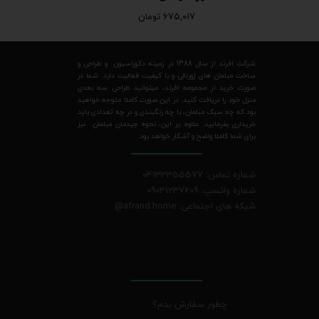
۶۷۵,۰۱۷ تومان
شرکت افرند از سال 1388 در زمینه دکوراسیون و طراحی و
ساخت مبلمان های ژورنالی و با کیفیت فعالیت دارد. شما در
صورت خرید از مجموعه افرند، میتوانید طراحی سه بعدی
منزل خود را دریافت کنید. در این صورت کاملا متوجه خواهید
بود که چه سبک مبلمان، با چه رنگبندی و در چه تعدادی باید
خریداری بفرمایید. علاوه بر این، نحوه چیدمان مبلمان نیز
برای شما کاملا واضح و آشکار خواهد بود.
شماره تماس: 04133355577
شماره واتسپ: 09031237209
شبکه های اجتماعی: afrand.home
@
چطور سفارش بدم؟