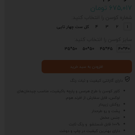
۶۷۵,۰۱۷ تومان
شماره کوسن را انتخاب کنید:
1
2
3
4
کل ست چهار تایی
سایز کوسن را انتخاب کنید:
50*35
50*50
45*45
40*40
افزودن به سبد خرید
دارای گارانتی کیفیت و ثبات رنگ
کاور کوسن با طرح هرمس و پارچه باکیفیت، مناسب چیدمان‌های
لوکس، قابل سفارش از افرند هوم.
روکش زیپدار
پشت و رو طرحدار
جنس مخمل
100% قابل شستشو و رنگ ثابت
دارای بهترین کیفیت در چاپ و دوخت