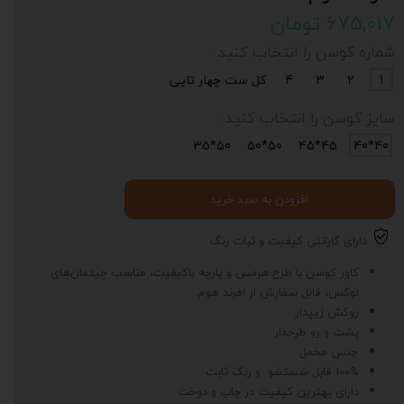
۶۷۵,۰۱۷ تومان
شماره کوسن را انتخاب کنید:
1
2
3
4
کل ست چهار تایی
سایز کوسن را انتخاب کنید:
50*35
50*50
45*45
40*40
افزودن به سبد خرید
دارای گارانتی کیفیت و ثبات رنگ
کاور کوسن با طرح هرمس و پارچه باکیفیت، مناسب چیدمان‌های
لوکس، قابل سفارش از افرند هوم.
روکش زیپدار
پشت و رو طرحدار
جنس مخمل
100% قابل شستشو و رنگ ثابت
دارای بهترین کیفیت در چاپ و دوخت