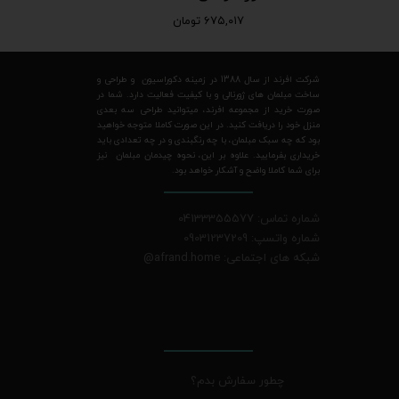
۶۷۵,۰۱۷ تومان
شرکت افرند از سال 1388 در زمینه دکوراسیون و طراحی و
ساخت مبلمان های ژورنالی و با کیفیت فعالیت دارد. شما در
صورت خرید از مجموعه افرند، میتوانید طراحی سه بعدی
منزل خود را دریافت کنید. در این صورت کاملا متوجه خواهید
بود که چه سبک مبلمان، با چه رنگبندی و در چه تعدادی باید
خریداری بفرمایید. علاوه بر این، نحوه چیدمان مبلمان نیز
برای شما کاملا واضح و آشکار خواهد بود.
شماره تماس: 04133355577
شماره واتسپ: 09031237209
شبکه های اجتماعی: afrand.home
@
چطور سفارش بدم؟