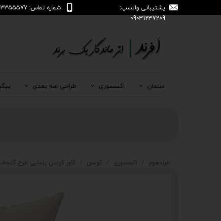
پشتیبانی واتسپ:
شماره تماس: 04133355577
09031237209
مبلمان
اکسسوری
طراحی سه بعدی
پیگی
افرندهوم
اکسسوری
کوسن
کاور کوسن یلدایی طرح گنجشک و ان