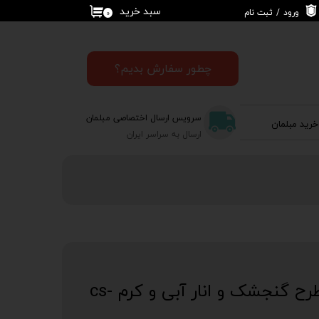
سبد خرید
ورود
/
ثبت نام
۰
حساب کاربری من
تغییر گذر واژه
چطور سفارش بدیم؟
سفارشات
سرویس ارسال اختصاصی مبلمان
خرید مبلمان
خروج از حساب
ارسال به سراسر ایران
کاربری
کاور کوسن یلدایی طرح گنجشک و انار آبی و کرم cs-