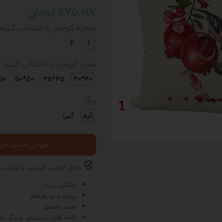
۶۷۵,۰۱۷ تومان
شماره کوسن را انتخاب کنید:
2
1
سایز کوسن را انتخاب کنید:
0*35
50*50
45*45
40*40
رنگ
کرم
آبی
افزودن به سبد خری
دارای گارانتی کیفیت و ثبات رن
روکش زیپدار
پشت و رو طرحدار
د
ی
جنس مخمل
ت
100% قابل شستشو و رنگ ثابت
خ
ف
ی
ف
1
0
رص
د
پوچ