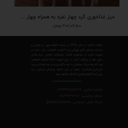
میز غذاخوری گرد چهار نفره به همراه چهار صندلی
۲۰۸,۱۰۷,۹۰۰ تومان
شرکت افرند از سال 1388 در زمینه دکوراسیون و طراحی و
ساخت مبلمان های ژورنالی و با کیفیت فعالیت دارد. شما در
صورت خرید از مجموعه افرند، میتوانید طراحی سه بعدی
منزل خود را دریافت کنید. در این صورت کاملا متوجه خواهید
بود که چه سبک مبلمان، با چه رنگبندی و در چه تعدادی باید
خریداری بفرمایید. علاوه بر این، نحوه چیدمان مبلمان نیز
برای شما کاملا واضح و آشکار خواهد بود.
شماره تماس: 04133355577
شماره واتسپ: 09031237209
شبکه های اجتماعی: afrand.home
@