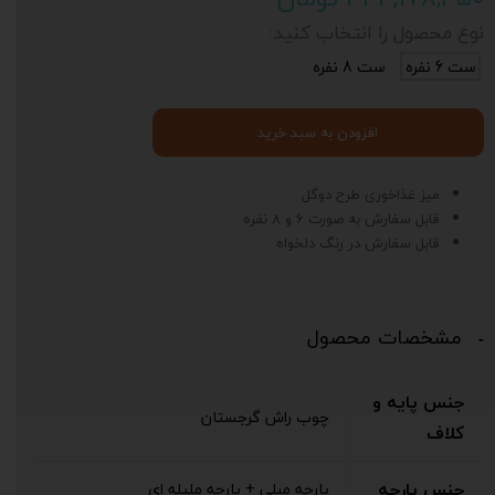
نوع محصول را انتخاب کنید:
ست 6 نفره
ست 8 نفره
افزودن به سبد خرید
میز غذاخوری طرح دوگل
قابل سفارش به صورت 6 و 8 نفره
قابل سفارش در رنگ دلخواه
مشخصات محصول
جنس پایه و
چوب راش گرجستان
کلاف
د
ی
ت
جنس پارچه
پارچه مبلی + پارچه ملیله ای
خ
ف
ی
ف
1
0
رص
د