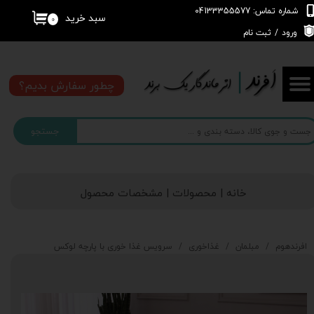
شماره تماس: 04133355577
سبد خرید
۰
حساب کاربری من
ورود
/
ثبت نام
تغییر گذر واژه
چطور سفارش بدیم؟
سفارشات
جستجو
خروج از حساب کاربری
خانه | محصولات | مشخصات محصول
افرندهوم
مبلمان
غذاخوری
سرویس غذا خوری با پارچه لوکس