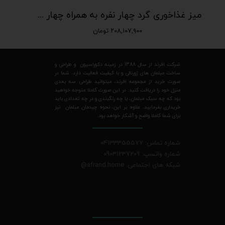
میز غذاخوری گرد چهار نفره به همراه چهار صندلی
۲۰۸,۱۰۷,۹۰۰ تومان
شرکت افرند از سال 1388 در زمینه دکوراسیون و طراحی و
ساخت مبلمان های ژورنالی و با کیفیت فعالیت دارد. شما در
صورت خرید از مجموعه افرند، میتوانید طراحی سه بعدی
منزل خود را دریافت کنید. در این صورت کاملا متوجه خواهید
بود که چه سبک مبلمان، با چه رنگبندی و در چه تعدادی باید
خریداری بفرمایید. علاوه بر این، نحوه چیدمان مبلمان نیز
برای شما کاملا واضح و آشکار خواهد بود.
شماره تماس: 04133355577
شماره واتسپ: 09031237209
شبکه های اجتماعی: afrand.home
@