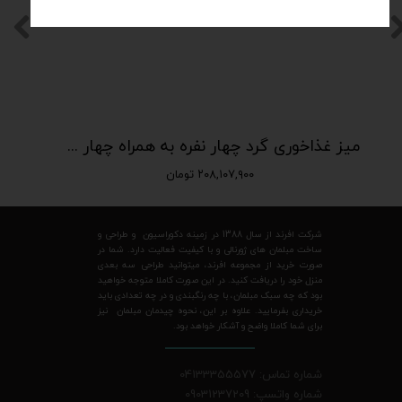
میز غذاخوری گرد چهار نفره به همراه چهار صندلی
۲۰۸,۱۰۷,۹۰۰ تومان
شرکت افرند از سال 1388 در زمینه دکوراسیون و طراحی و
ساخت مبلمان های ژورنالی و با کیفیت فعالیت دارد. شما در
صورت خرید از مجموعه افرند، میتوانید طراحی سه بعدی
منزل خود را دریافت کنید. در این صورت کاملا متوجه خواهید
بود که چه سبک مبلمان، با چه رنگبندی و در چه تعدادی باید
خریداری بفرمایید. علاوه بر این، نحوه چیدمان مبلمان نیز
برای شما کاملا واضح و آشکار خواهد بود.
شماره تماس: 04133355577
شماره واتسپ: 09031237209