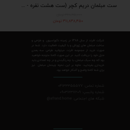
ست مبلمان دریم کچر (ست هشت نفره - شامل دو مبل چستر سه نفره و دو صندلی تکی درباری)
۳۲۸,۲۵۱,۰۰۰ تومان
۳۱۱,۸۳۸,۴۵۰ تومان
شرکت افرند از سال 1388 در زمینه دکوراسیون و طراحی و
ساخت مبلمان های ژورنالی و با کیفیت فعالیت دارد. شما در
صورت خرید از مجموعه افرند، میتوانید طراحی سه بعدی
منزل خود را دریافت کنید. در این صورت کاملا متوجه خواهید
بود که چه سبک مبلمان، با چه رنگبندی و در چه تعدادی باید
خریداری بفرمایید. علاوه بر این، نحوه چیدمان مبلمان نیز
برای شما کاملا واضح و آشکار خواهد بود.
شماره تماس: 04133355577
شماره واتسپ: 09031237209
شبکه های اجتماعی: afrand.home
@