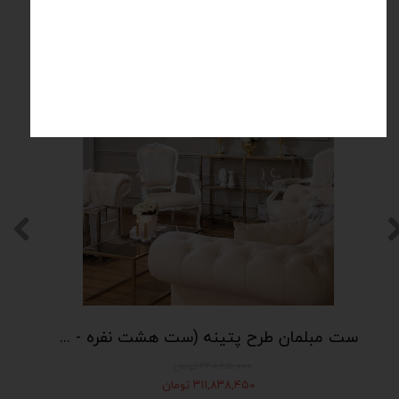
محصولات مرتبط
۵ درصد
ست مبلمان طرح پتینه (ست هشت نفره - شامل دو عدد کاناپه چستر سه نفره و دو عدد مبل تکی درباری)
۳۲۸,۲۵۱,۰۰۰ تومان
۳۱۱,۸۳۸,۴۵۰ تومان