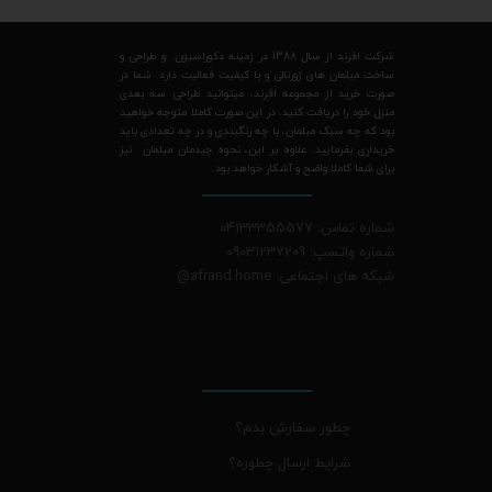
شرکت افرند از سال 1388 در زمینه دکوراسیون و طراحی و
ساخت مبلمان های ژورنالی و با کیفیت فعالیت دارد. شما در
صورت خرید از مجموعه افرند، میتوانید طراحی سه بعدی
منزل خود را دریافت کنید. در این صورت کاملا متوجه خواهید
بود که چه سبک مبلمان، با چه رنگبندی و در چه تعدادی باید
خریداری بفرمایید. علاوه بر این، نحوه چیدمان مبلمان نیز
برای شما کاملا واضح و آشکار خواهد بود.
شماره تماس: 04133355577
شماره واتسپ: 09031237209
شبکه های اجتماعی: afrand.home
@
چطور سفارش بدم؟
شرایط ارسال چطوره؟