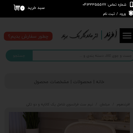
شماره تماس: 04133355577
سبد خرید
۰
حساب کاربری من
ورود
/
ثبت نام
تغییر گذر واژه
چطور سفارش بدیم؟
سفارشات
جستجو
خروج از حساب کاربری
خانه | محصولات | مشخصات محصول
افرندهوم
مبلمان
نیم ست فرانسوی شامل یک کاناپه و دو تکی