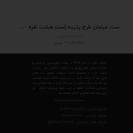
ست مبلمان طرح پتینه (ست هشت نفره - شامل دو عدد کاناپه چستر سه نفره و دو عدد مبل تکی درباری)
۳۲۸,۲۵۱,۰۰۰ تومان
۳۱۱,۸۳۸,۴۵۰ تومان
شرکت افرند از سال 1388 در زمینه دکوراسیون و طراحی و
ساخت مبلمان های ژورنالی و با کیفیت فعالیت دارد. شما در
صورت خرید از مجموعه افرند، میتوانید طراحی سه بعدی
منزل خود را دریافت کنید. در این صورت کاملا متوجه خواهید
بود که چه سبک مبلمان، با چه رنگبندی و در چه تعدادی باید
خریداری بفرمایید. علاوه بر این، نحوه چیدمان مبلمان نیز
برای شما کاملا واضح و آشکار خواهد بود.
شماره تماس: 04133355577
شماره واتسپ: 09031237209
شبکه های اجتماعی: afrand.home
@