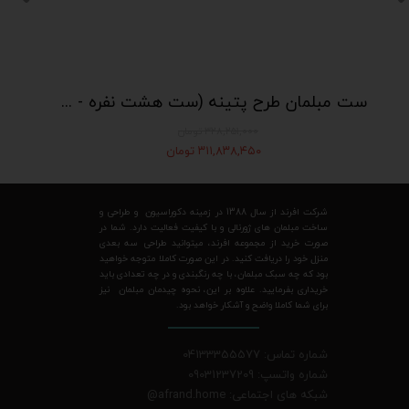
ست مبلمان طرح پتینه (ست هشت نفره - شامل دو عدد کاناپه چستر سه نفره و دو عدد مبل تکی درباری)
۳۲۸,۲۵۱,۰۰۰ تومان
۳۱۱,۸۳۸,۴۵۰ تومان
شرکت افرند از سال 1388 در زمینه دکوراسیون و طراحی و
ساخت مبلمان های ژورنالی و با کیفیت فعالیت دارد. شما در
صورت خرید از مجموعه افرند، میتوانید طراحی سه بعدی
منزل خود را دریافت کنید. در این صورت کاملا متوجه خواهید
بود که چه سبک مبلمان، با چه رنگبندی و در چه تعدادی باید
خریداری بفرمایید. علاوه بر این، نحوه چیدمان مبلمان نیز
برای شما کاملا واضح و آشکار خواهد بود.
شماره تماس: 04133355577
شماره واتسپ: 09031237209
شبکه های اجتماعی: afrand.home
@