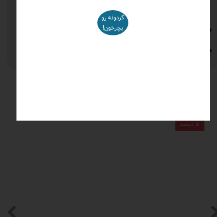
جنس اسفنج
فوم سرد و اسفنج 30 کیلویی
گردونه رو
مشاوره خرید
بچرخون!
نظرات
محصولات مرتبط
۵ درصد