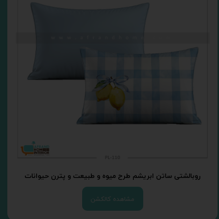
روبالشتی ساتن ابریشم طرح میوه و طبیعت و پترن حیوانات
مشاهده کالکشن