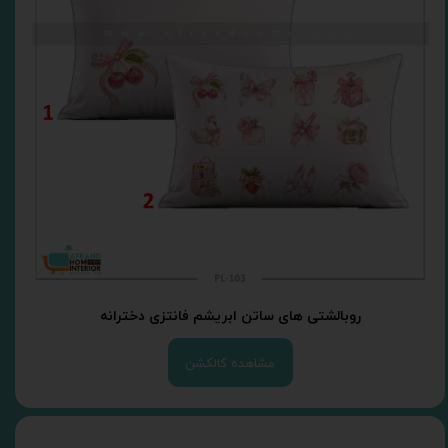
روبالشتی های ساتن ابریشم فانتزی دخترانه
مشاهده کالکشن