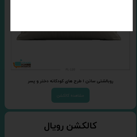
روبالشتی ساتن ا طرح های کودکانه دختر و پسر
مشاهده کالکشن
کالکشن رویال