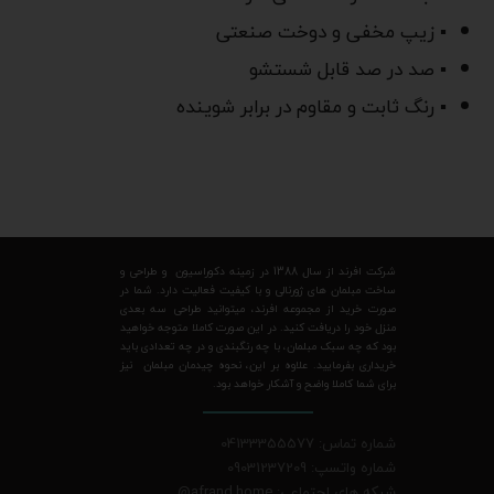
▪ زیپ مخفی و دوخت صنعتی
▪ صد در صد قابل شستشو
▪ رنگ ثابت و مقاوم در برابر شوینده
شرکت افرند از سال 1388 در زمینه دکوراسیون و طراحی و
ساخت مبلمان های ژورنالی و با کیفیت فعالیت دارد. شما در
صورت خرید از مجموعه افرند، میتوانید طراحی سه بعدی
منزل خود را دریافت کنید. در این صورت کاملا متوجه خواهید
بود که چه سبک مبلمان، با چه رنگبندی و در چه تعدادی باید
خریداری بفرمایید. علاوه بر این، نحوه چیدمان مبلمان نیز
برای شما کاملا واضح و آشکار خواهد بود.
شماره تماس: 04133355577
شماره واتسپ: 09031237209
شبکه های اجتماعی: afrand.home
@