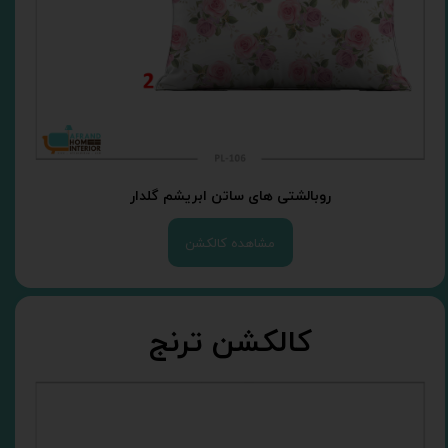
روبالشتی های ساتن ابریشم گلدار
مشاهده کالکشن
کالکشن ترنج