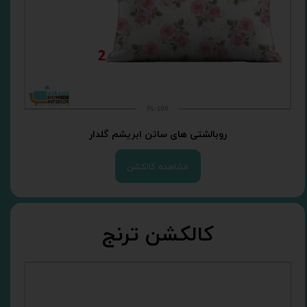
روبالشتی های ساتن ابریشم گلدار
مشاهده کالکشن
کالکشن ترنج