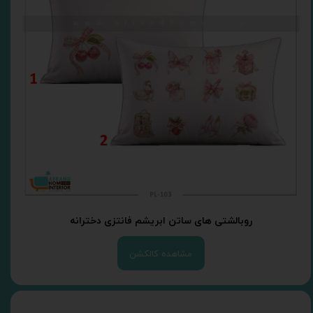
روبالشتی های ساتن ابریشم فانتزی دخترانه
مشاهده کالکشن