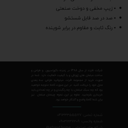
▪ زیپ مخفی و دوخت صنعتی
▪ صد در صد قابل شستشو
▪ رنگ ثابت و مقاوم در برابر شوینده
شرکت افرند از سال 1388 در زمینه دکوراسیون و طراحی و
ساخت مبلمان های ژورنالی و با کیفیت فعالیت دارد. شما در
صورت خرید از مجموعه افرند، میتوانید طراحی سه بعدی
منزل خود را دریافت کنید. در این صورت کاملا متوجه خواهید
بود که چه سبک مبلمان، با چه رنگبندی و در چه تعدادی باید
خریداری بفرمایید. علاوه بر این، نحوه چیدمان مبلمان نیز
برای شما کاملا واضح و آشکار خواهد بود.
شماره تماس: 04133355577
شماره واتسپ: 09031237209
شبکه های اجتماعی: afrand.home
@