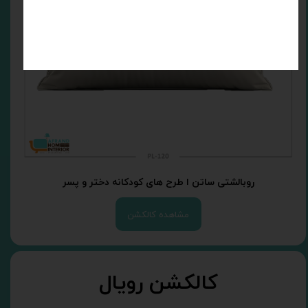
روبالشتی ساتن ا طرح های کودکانه دختر و پسر
مشاهده کالکشن
کالکشن رویال