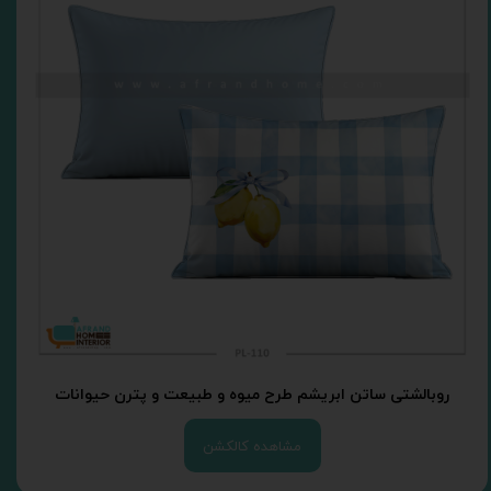
روبالشتی ساتن ابریشم طرح میوه و طبیعت و پترن حیوانات
مشاهده کالکشن