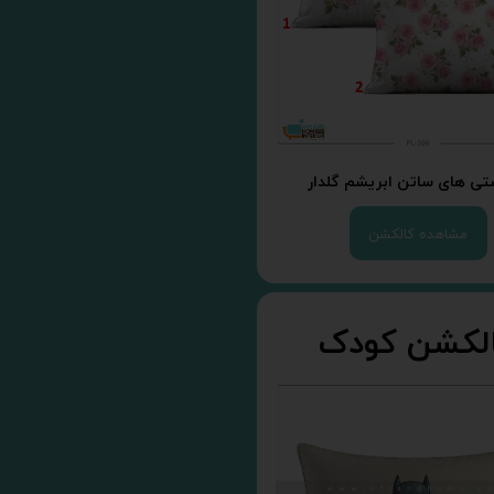
شتی های ساتن ابریشم گلدار
مشاهده کالکشن
لکشن کودک