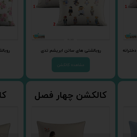
دخترانه
روبالشتی های ساتن ابریشم تدی
روبال
مشاهده کالکشن
کالکشن چهار فصل
کا