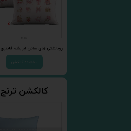
روبالشتی های ساتن ابریشم فانتزی 
مشاهده کالکشن
کالکشن ترنج