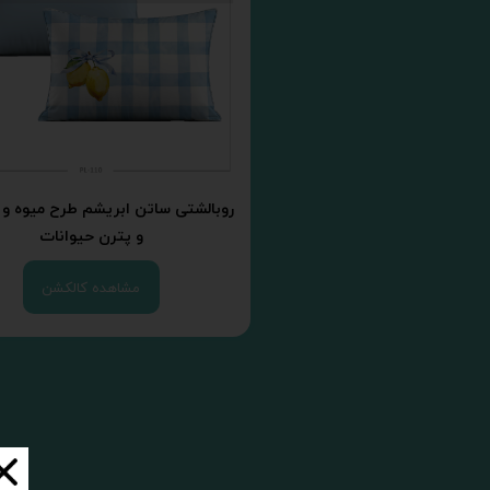
روبالشتی ساتن ابریشم طرح میوه و
و پترن حیوانات
مشاهده کالکشن