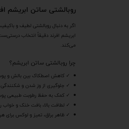
روبالشتی ساتن ابریشم افر
اگر به دنبال روبالشتی لطیف و باکیف
ابریشم افرند دقیقاً انتخاب درستی‌ست
می‌کند.
چرا روبالشتی ساتن ابریشم؟
✓ کاهش اصطکاک بین بالش و پوس
✓ جلوگیری از وز شدن و شکنندگی
✓ کمک به حفظ رطوبت طبیعی پوس
✓ لطافت بالا، بافت خنک و خواب را
✓ ظاهر براق، تمیز و لوکس برای ه