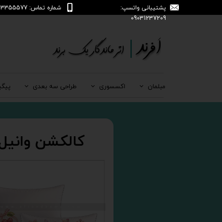
پشتیبانی واتسپ:
شماره تماس: 04133355577
09031237209
مبلمان
اکسسوری
طراحی سه بعدی
پیگی
کالکشن وانیل