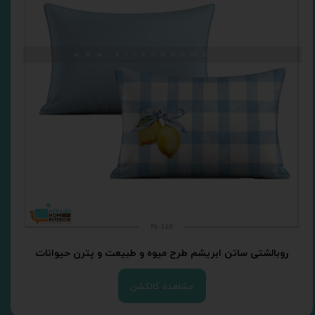
روبالشتی ساتن ابریشم طرح میوه و طبیعت و پترن حیوانات
مشاهده کالکشن