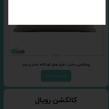
روبالشتی ساتن ا طرح های کودکانه دختر و پسر
مشاهده کالکشن
کالکشن رویال