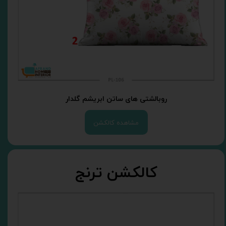
روبالشتی های ساتن ابریشم گلدار
مشاهده کالکشن
کالکشن ترنج