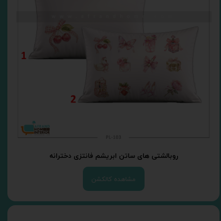
روبالشتی های ساتن ابریشم فانتزی دخترانه
مشاهده کالکشن