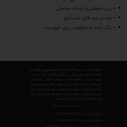
▪ زیپ مخفی و دوخت صنعتی
▪ صد در صد قابل شستشو
▪ رنگ ثابت و مقاوم در برابر شوینده
شرکت افرند از سال 1388 در زمینه دکوراسیون و طراحی و
ساخت مبلمان های ژورنالی و با کیفیت فعالیت دارد. شما در
صورت خرید از مجموعه افرند، میتوانید طراحی سه بعدی
منزل خود را دریافت کنید. در این صورت کاملا متوجه خواهید
بود که چه سبک مبلمان، با چه رنگبندی و در چه تعدادی باید
خریداری بفرمایید. علاوه بر این، نحوه چیدمان مبلمان نیز
برای شما کاملا واضح و آشکار خواهد بود.
شماره تماس: 04133355577
شماره واتسپ: 09031237209
شبکه های اجتماعی: afrand.home
@