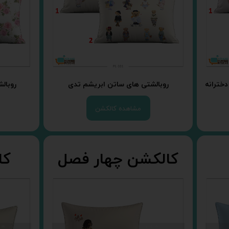
دخترانه
روبالشتی های ساتن ابریشم تدی
روبال
مشاهده کالکشن
کالکشن چهار فصل
کا