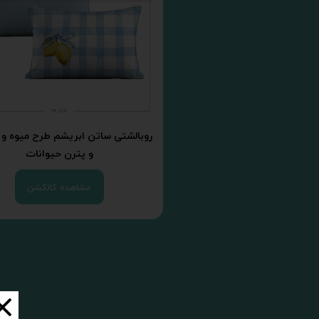
روبالشتی ساتن ابریشم طرح میوه و
و پترن حیوانات
مشاهده کالکشن