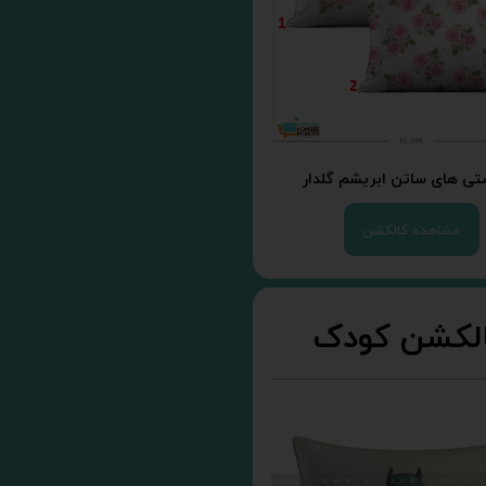
شتی های ساتن ابریشم گلدار
مشاهده کالکشن
لکشن کودک