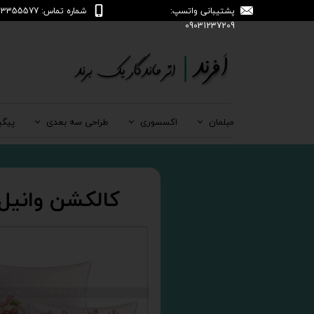
پشتیبانی واتسپ:
شماره تماس: 04133355577
09031237209
مبلمان
اکسسوری
طراحی سه بعدی
پیگی
کالکشن وانیل