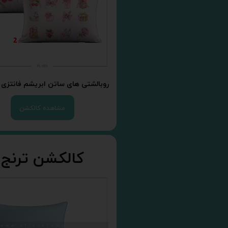
روبالشتی های ساتن ابریشم فانتزی 
مشاهده کالکشن
کالکشن ترنج