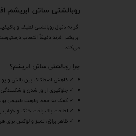
روبالشتی ساتن ابریشم افر
اگر به دنبال روبالشتی لطیف و باکیف
ابریشم افرند دقیقاً انتخاب درستی‌ست
می‌کند.
چرا روبالشتی ساتن ابریشم؟
✓ کاهش اصطکاک بین بالش و پوس
✓ جلوگیری از وز شدن و شکنندگی
✓ کمک به حفظ رطوبت طبیعی پوس
✓ لطافت بالا، بافت خنک و خواب را
✓ ظاهر براق، تمیز و لوکس برای ه