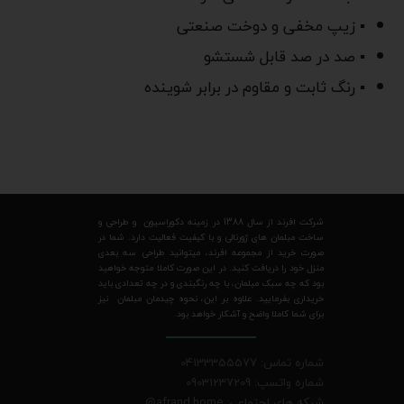
▪ زیپ مخفی و دوخت صنعتی
▪ صد در صد قابل شستشو
▪ رنگ ثابت و مقاوم در برابر شوینده
شرکت افرند از سال 1388 در زمینه دکوراسیون و طراحی و
ساخت مبلمان های ژورنالی و با کیفیت فعالیت دارد. شما در
صورت خرید از مجموعه افرند، میتوانید طراحی سه بعدی
منزل خود را دریافت کنید. در این صورت کاملا متوجه خواهید
بود که چه سبک مبلمان، با چه رنگبندی و در چه تعدادی باید
خریداری بفرمایید. علاوه بر این، نحوه چیدمان مبلمان نیز
برای شما کاملا واضح و آشکار خواهد بود.
شماره تماس: 04133355577
شماره واتسپ: 09031237209
شبکه های اجتماعی: afrand.home
@