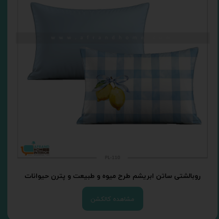
روبالشتی ساتن ابریشم طرح میوه و طبیعت و پترن حیوانات
مشاهده کالکشن