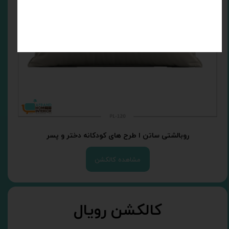
روبالشتی ساتن ا طرح های کودکانه دختر و پسر
مشاهده کالکشن
کالکشن رویال