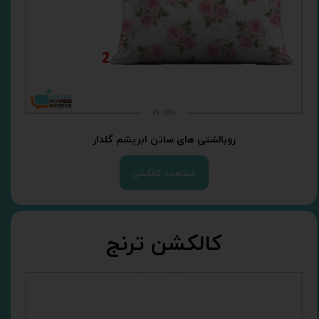
روبالشتی های ساتن ابریشم گلدار
مشاهده کالکشن
کالکشن ترنج