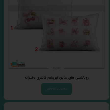
روبالشتی های ساتن ابریشم فانتزی دخترانه
مشاهده کالکشن