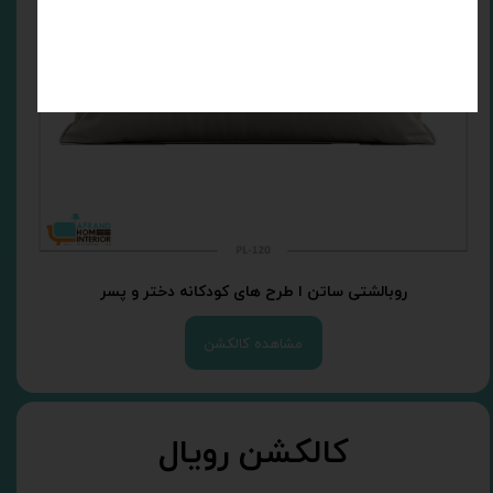
روبالشتی ساتن ا طرح های کودکانه دختر و پسر
مشاهده کالکشن
کالکشن رویال