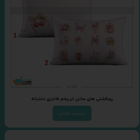
روبالشتی های ساتن ابریشم فانتزی دخترانه
مشاهده کالکشن