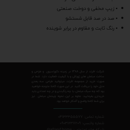
▪ زیپ مخفی و دوخت صنعتی
▪ صد در صد قابل شستشو
▪ رنگ ثابت و مقاوم در برابر شوینده
شرکت افرند از سال 1388 در زمینه دکوراسیون و طراحی و
ساخت مبلمان های ژورنالی و با کیفیت فعالیت دارد. شما در
صورت خرید از مجموعه افرند، میتوانید طراحی سه بعدی
منزل خود را دریافت کنید. در این صورت کاملا متوجه خواهید
بود که چه سبک مبلمان، با چه رنگبندی و در چه تعدادی باید
خریداری بفرمایید. علاوه بر این، نحوه چیدمان مبلمان نیز
برای شما کاملا واضح و آشکار خواهد بود.
شماره تماس: 04133355577
شماره واتسپ: 09031237209
شبکه های اجتماعی: afrand.home
@