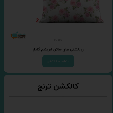
روبالشتی های ساتن ابریشم گلدار
مشاهده کالکشن
کالکشن ترنج