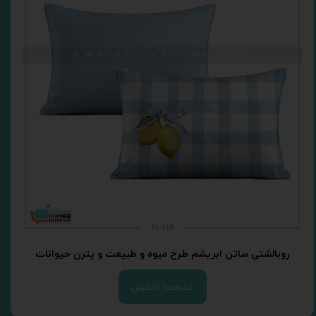
روبالشتی ساتن ابریشم طرح میوه و طبیعت و پترن حیوانات
مشاهده کالکشن