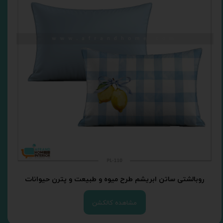
روبالشتی ساتن ابریشم طرح میوه و طبیعت و پترن حیوانات
مشاهده کالکشن