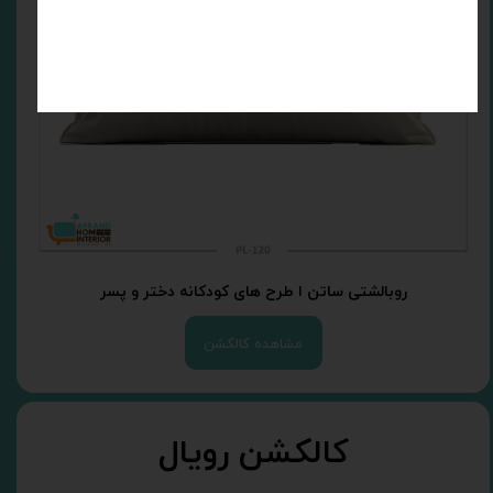
روبالشتی ساتن ا طرح های کودکانه دختر و پسر
مشاهده کالکشن
کالکشن رویال