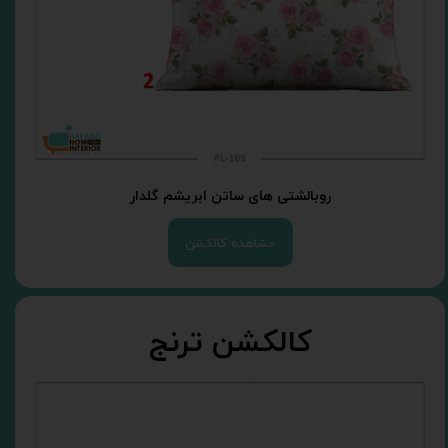
روبالشتی های ساتن ابریشم گلدار
مشاهده کالکشن
کالکشن ترنج