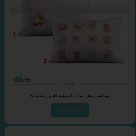
روبالشتی های ساتن ابریشم فانتزی دخترانه
مشاهده کالکشن