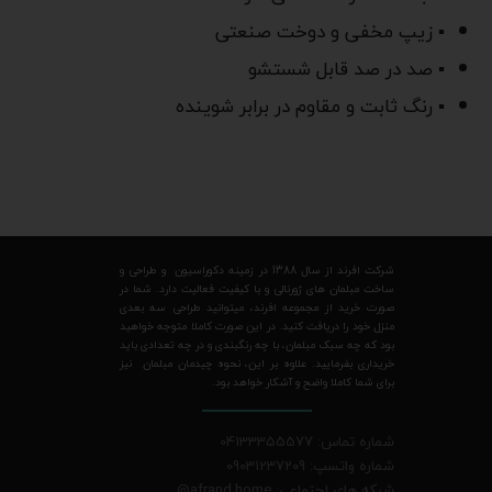
▪ زیپ مخفی و دوخت صنعتی
▪ صد در صد قابل شستشو
▪ رنگ ثابت و مقاوم در برابر شوینده
شرکت افرند از سال 1388 در زمینه دکوراسیون و طراحی و
ساخت مبلمان های ژورنالی و با کیفیت فعالیت دارد. شما در
صورت خرید از مجموعه افرند، میتوانید طراحی سه بعدی
منزل خود را دریافت کنید. در این صورت کاملا متوجه خواهید
بود که چه سبک مبلمان، با چه رنگبندی و در چه تعدادی باید
خریداری بفرمایید. علاوه بر این، نحوه چیدمان مبلمان نیز
برای شما کاملا واضح و آشکار خواهد بود.
شماره تماس: 04133355577
شماره واتسپ: 09031237209
شبکه های اجتماعی: afrand.home
@