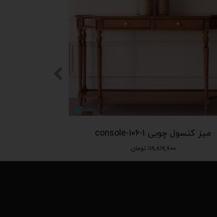
میز کنسول چوبی console-106-1
۱۱۹,۸۱۹,۷۰۰ تومان