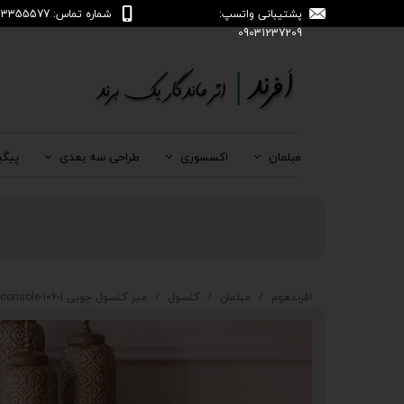
پشتیبانی واتسپ:
شماره تماس: 04133355577
09031237209
مبلمان
اکسسوری
طراحی سه بعدی
پیگی
افرندهوم
مبلمان
کنسول
میز کنسول چوبی console-106-1