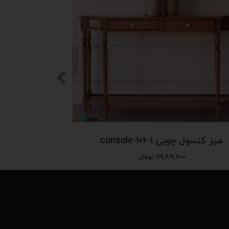
میز کنسول چوبی console-106-1
۱۱۹,۸۱۹,۷۰۰ تومان