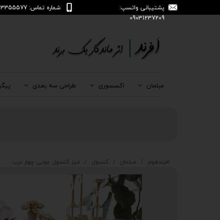
پشتیبانی واتسپ:
شماره تماس: 04133355577
09031237209
مبلمان
اکسسوری
طراحی سه بعدی
پیگی
افرندهوم
مبلمان
کنسول
میز کنسول چوبی چهار درب