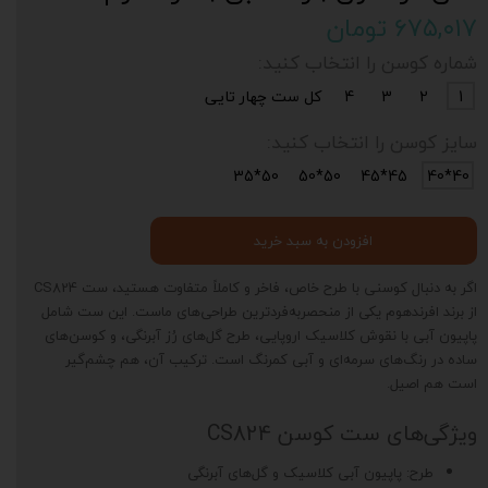
۶۷۵,۰۱۷ تومان
شماره کوسن را انتخاب کنید:
1
2
3
4
کل ست چهار تایی
سایز کوسن را انتخاب کنید:
50*35
50*50
45*45
40*40
افزودن به سبد خرید
اگر به دنبال کوسنی با طرح خاص، فاخر و کاملاً متفاوت هستید، ست CS824
از برند افرندهوم یکی از منحصربه‌فردترین طراحی‌های ماست. این ست شامل
پاپیون آبی با نقوش کلاسیک اروپایی، طرح گل‌های رُز آبرنگی، و کوسن‌های
ساده در رنگ‌های سرمه‌ای و آبی کمرنگ است. ترکیب آن، هم چشم‌گیر
است هم اصیل.
ویژگی‌های ست کوسن CS824
طرح: پاپیون آبی کلاسیک و گل‌های آبرنگی