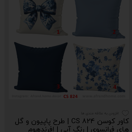
افزودن به علاقه مندی ها
کاور کوسن CS 824 | طرح پاپیون و گل
های فرانسوی | رنگ‌ آبی | افرندهوم