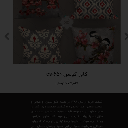
کاور کوسن cs-650
۶۷۵,۰۱۷ تومان
شرکت افرند از سال 1388 در زمینه دکوراسیون و طراحی و
ساخت مبلمان های ژورنالی و با کیفیت فعالیت دارد. شما در
صورت خرید از مجموعه افرند، میتوانید طراحی سه بعدی
منزل خود را دریافت کنید. در این صورت کاملا متوجه خواهید
بود که چه سبک مبلمان، با چه رنگبندی و در چه تعدادی باید
خریداری بفرمایید. علاوه بر این، نحوه چیدمان مبلمان نیز