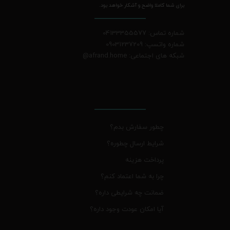
برای شما کاملا واضح و آشکار خواهد بود.
شماره تماس: 04133355577
شماره واتسپ: 09031237209
شبکه های اجتماعی: afrand.home
@
چطور سفارش بدم؟
شرایط ارسال چطوره؟
پرداخت هزینه
چرا به شما اعتماد کنم؟
ضمانت چه شرایطی داره؟
آیا امکان عودت وجود داره؟