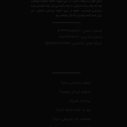
منزل خود را دریافت کنید. در این صورت کاملا متوجه خواهید
بود که چه سبک مبلمان، با چه رنگبندی و در چه تعدادی باید
خریداری بفرمایید. علاوه بر این، نحوه چیدمان مبلمان نیز
برای شما کاملا واضح و آشکار خواهد بود.
شماره تماس: 04133355577
شماره واتسپ: 09031237209
شبکه های اجتماعی: afrand.home
@
چطور سفارش بدم؟
شرایط ارسال چطوره؟
پرداخت هزینه
چرا به شما اعتماد کنم؟
ضمانت چه شرایطی داره؟