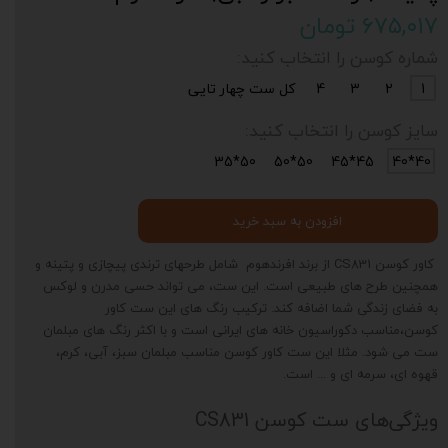
۶۷۵,۰۱۷ تومان
شماره کوسن را انتخاب کنید:
1
2
3
4
کل ست چهار تایی
سایز کوسن را انتخاب کنید:
50*35
50*50
45*45
40*40
افزودن به سبد خرید
کاور کوسن CS831 از برند افرندهوم شامل طرحهای ترندی پیچازی و پتینه و
همچنین طرح های طبیعی است. این ست، می تواند حسی مدرن و لوکس
به فضای زندگی شما اضافه کند. ترکیب رنگ های این ست کاور
کوسن،مناسب دکوراسیون خانه های ایرانی است و با اکثر رنگ های مبلمان
ست می شود. مثلا این ست کاور کوسن مناسب مبلمان سبز، آبی، کرم،
قهوه ای، سرمه ای و ... است.
ویژگی‌های ست کوسن CS831