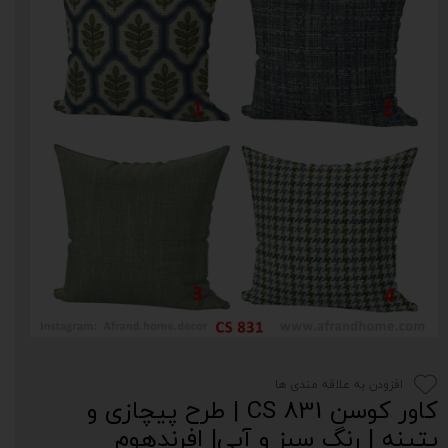
افزودن به علاقه مندی ها
کاور کوسن CS 831 | طرح پیچازی و
پتینه | رنگ سبز و آبی| افرندهوم