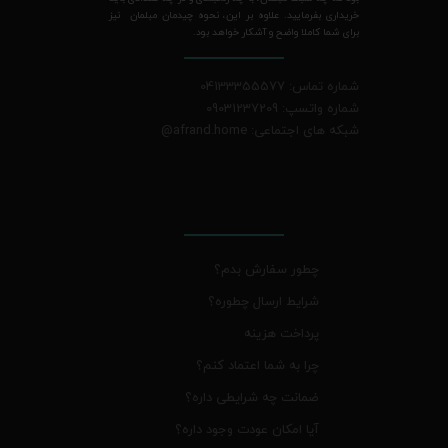
خریداری بفرمایید. علاوه بر این، نحوه چیدمان مبلمان نیز
برای شما کاملا واضح و آشکار خواهد بود.
شماره تماس: 04133355577
شماره واتسپ: 09031237209
شبکه های اجتماعی: afrand.home
@
چطور سفارش بدم؟
شرایط ارسال چطوره؟
پرداخت هزینه
چرا به شما اعتماد کنم؟
ضمانت چه شرایطی داره؟
آیا امکان عودت وجود داره؟