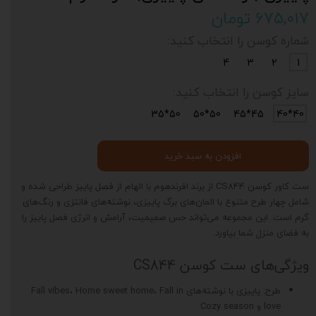
۶۷۵,۰۱۷ تومان
شماره کوسن را انتخاب کنید:
4
3
2
1
سایز کوسن را انتخاب کنید:
50*35
50*50
45*45
40*40
افزودن به سبد خرید
ست کاور کوسن CS844 از برند افرندهوم با الهام از فصل پاییز طراحی شده و
شامل چهار طرح متنوع با المان‌های برگ پاییزی، نوشته‌های فانتزی و رنگ‌های
گرم است. این مجموعه می‌تواند حس صمیمیت، آرامش و انرژی فصل پاییز را
به فضای منزل شما بیاورد.
ویژگی‌های ست کوسن CS844
طرح: پاییزی با نوشته‌های Fall vibes، Home sweet home، Fall in
love و Cozy season