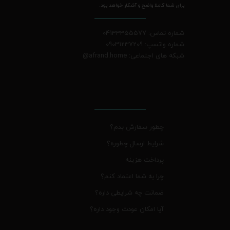
برای شما کاملا واضح و آشکار خواهد بود.
شماره تماس: 04133355577
شماره واتسپ: 09031237209
شبکه های اجتماعی: afrand.home
@
چطور سفارش بدم؟
شرایط ارسال چطوره؟
پرداخت هزینه
چرا به شما اعتماد کنم؟
ضمانت چه شرایطی داره؟
آیا امکان عودت وجود داره؟