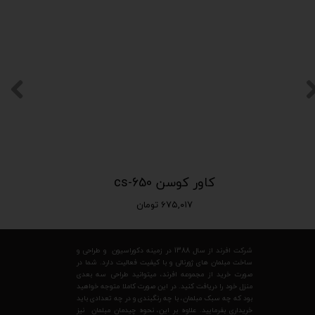
کاور کوسن cs-650
۶۷۵,۰۱۷ تومان
شرکت افرند از سال 1388 در زمینه دکوراسیون و طراحی و
ساخت مبلمان های ژورنالی و با کیفیت فعالیت دارد. شما در
صورت خرید از مجموعه افرند، میتوانید طراحی سه بعدی
منزل خود را دریافت کنید. در این صورت کاملا متوجه خواهید
بود که چه سبک مبلمان، با چه رنگبندی و در چه تعدادی باید
خریداری بفرمایید. علاوه بر این، نحوه چیدمان مبلمان نیز