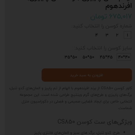
افرندهوم
۶۷۵,۰۱۷ تومان
شماره کوسن را انتخاب کنید:
4
3
2
1
سایز کوسن را انتخاب کنید:
50*35
50*50
45*45
40*40
افزودن به سبد خرید
کاور کوسن CS850 از برند افرندهوم با الهام از تم پاییز و المان‌های کدو تنبل،
برگ‌های پاییزی و طرح‌های گرم وینتیج طراحی شده است. این مجموعه
انتخابی خاص برای ایجاد فضایی صمیمی و فصلی در دکوراسیون منزل
شماست.
ویژگی‌های ست کوسن CS850
طرح: کدو تنبل، برگ های سبز و المان‌های فانتزی پاییز