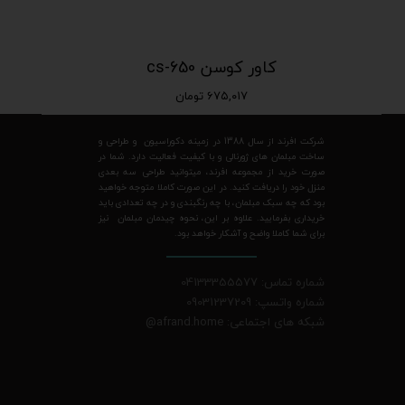
کاور کوسن cs-650
۶۷۵,۰۱۷ تومان
شرکت افرند از سال 1388 در زمینه دکوراسیون و طراحی و
ساخت مبلمان های ژورنالی و با کیفیت فعالیت دارد. شما در
صورت خرید از مجموعه افرند، میتوانید طراحی سه بعدی
منزل خود را دریافت کنید. در این صورت کاملا متوجه خواهید
بود که چه سبک مبلمان، با چه رنگبندی و در چه تعدادی باید
خریداری بفرمایید. علاوه بر این، نحوه چیدمان مبلمان نیز
برای شما کاملا واضح و آشکار خواهد بود.
شماره تماس: 04133355577
شماره واتسپ: 09031237209
شبکه های اجتماعی: afrand.home
@