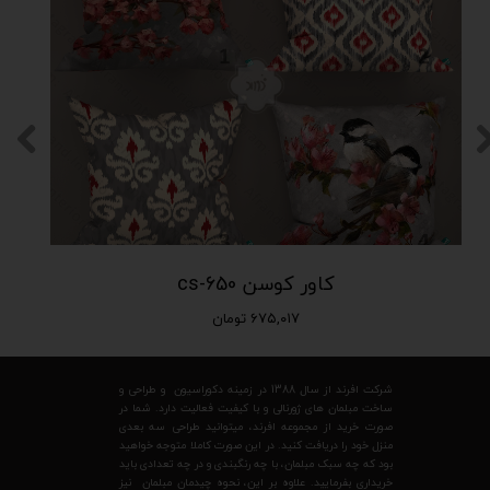
کاور کوسن cs-650
۶۷۵,۰۱۷ تومان
شرکت افرند از سال 1388 در زمینه دکوراسیون و طراحی و
ساخت مبلمان های ژورنالی و با کیفیت فعالیت دارد. شما در
صورت خرید از مجموعه افرند، میتوانید طراحی سه بعدی
منزل خود را دریافت کنید. در این صورت کاملا متوجه خواهید
بود که چه سبک مبلمان، با چه رنگبندی و در چه تعدادی باید
خریداری بفرمایید. علاوه بر این، نحوه چیدمان مبلمان نیز