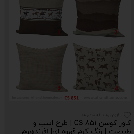
افزودن به علاقه مندی ها
کاور کوسن CS 851 | طرح اسب و
طبیعت | رنگ‌ کرم قهوه ای| افرندهوم