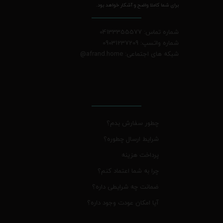
برای شما کاملا واضح و آشکار خواهد بود.
شماره تماس: 04133355577
شماره واتسپ: 09031237209
شبکه های اجتماعی: afrand.home
@
چطور سفارش بدم؟
شرایط ارسال چطوره؟
پرداخت هزینه
چرا به شما اعتماد کنم؟
ضمانت چه شرایطی داره؟
آیا امکان عودت وجود داره؟