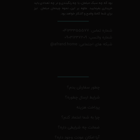
بود که چه سبک مبلمان، با چه رنگبندی و در چه تعدادی باید
خریداری بفرمایید. علاوه بر این، نحوه چیدمان مبلمان نیز
برای شما کاملا واضح و آشکار خواهد بود.
شماره تماس: 04133355577
شماره واتسپ: 09031237209
شبکه های اجتماعی: afrand.home
@
چطور سفارش بدم؟
شرایط ارسال چطوره؟
پرداخت هزینه
چرا به شما اعتماد کنم؟
ضمانت چه شرایطی داره؟
آیا امکان عودت وجود داره؟