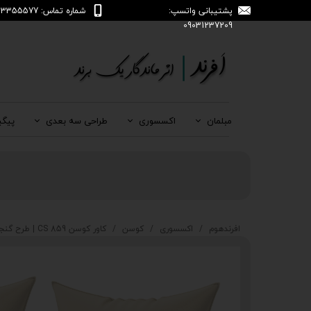
پشتیبانی واتسپ:
شماره تماس: 04133355577
09031237209
مبلمان
اکسسوری
طراحی سه بعدی
پیگی
افرندهوم
اکسسوری
کوسن
کاور کوسن CS 859 | طرح گنجشک و میوه کاج پاییزی| رنگ‌ کرم قهوه ای| افرندهوم