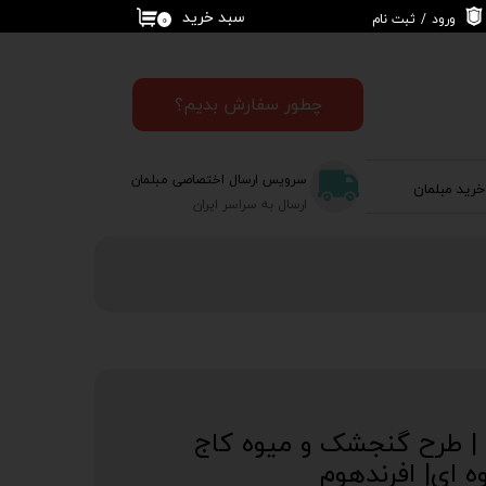
سبد خرید
ورود
/
ثبت نام
۰
حساب کاربری من
تغییر گذر واژه
چطور سفارش بدیم؟
سفارشات
سرویس ارسال اختصاصی مبلمان
خرید مبلمان
خروج از حساب
ارسال به سراسر ایران
کاربری
کاور کوسن CS 859 | طرح گنجشک و میوه کاج
ه ای| افرندهوم