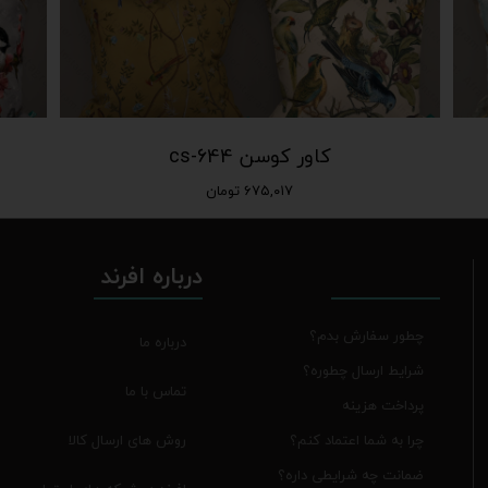
کاور کوسن cs-644
۶۷۵,۰۱۷ تومان
درباره افرند
چطور سفارش بدم؟
درباره ما
شرایط ارسال چطوره؟
تماس با ما
پرداخت هزینه
روش های ارسال کالا
چرا به شما اعتماد کنم؟
ضمانت چه شرایطی داره؟