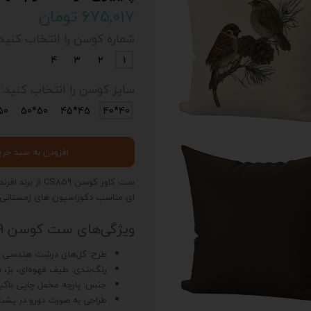
۶۷۵,۰۱۷ تومان
شماره کوسن را انتخاب کنید:
4
3
2
1
سایز کوسن را انتخاب کنید:
0*35
50*50
45*45
40*40
افزودن به سبد خری
ست کاور کوسن 9
ای مناسب دکوراسیون های زمستانی و
ویژگی‌های ست کوسن CS859
طرح: گل‌های درشت هندسی در 
رنگ‌بندی: طیف قهوه‌ای، بژ،
جنس: پارچه مخمل چاپی باکیف
طراحی به صورت دورو در پش