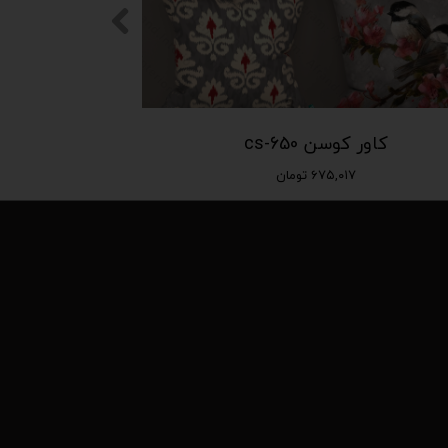
کاور کوسن cs-650
۶۷۵,۰۱۷ تومان