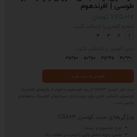
طوسی | افرندهوم
۶۷۵,۰۱۷ تومان
شماره کوسن را انتخاب کنید:
4
3
2
1
سایز کوسن را انتخاب کنید:
50*35
50*50
45*45
40*40
افزودن به سبد خرید
ست کاور کوسن CS863 از برند افرندهوم با الهام از طرح‌های کلاسیک
فرانسوی، انتخابی خاص برای دوست‌داران سبک‌های کلاسیک و فضاهای
لوکس است.
ویژگی‌های ست کوسن CS863
طرح: فرانسوی و پتینه
جنس: پارچه مخمل چاپی باکیفیت و لطافت بالا