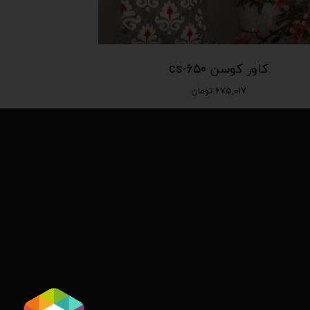
کاور کوسن cs-650
۶۷۵,۰۱۷ تومان