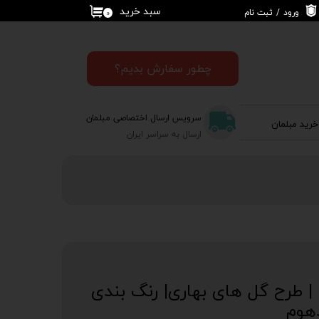
سبد خرید
ورود
/
ثبت نام
۰
حساب کاربری من
تغییر گذر واژه
چطور سفارش بدیم؟
سفارشات
سرویس ارسال اختصاصی مبلمان
خرید مبلمان
خروج از حساب
ارسال به سراسر ایران
کاربری
کاور کوسن CS 865 | طرح گل های بهاری| رنگ‌ بندی
دهوم