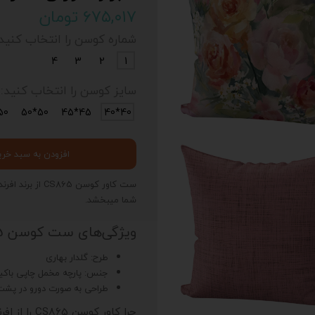
۶۷۵,۰۱۷ تومان
شماره کوسن را انتخاب کنید:
4
3
2
1
سایز کوسن را انتخاب کنید:
0*35
50*50
45*45
40*40
افزودن به سبد خری
ست کاور کوسن 5
شما میبخشد.
ویژگی‌های ست کوسن CS865
طرح: گلدار بهاری
جنس: پارچه مخمل چاپی باکیف
طراحی به صورت دورو در پش
چرا کاور کوسن CS865 را از افرندهوم بخریم؟