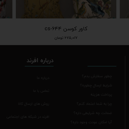
کاور کوسن cs-644
۶۷۵,۰۱۷ تومان
درباره افرند
چطور سفارش بدم؟
درباره ما
شرایط ارسال چطوره؟
تماس با ما
پرداخت هزینه
روش های ارسال کالا
چرا به شما اعتماد کنم؟
ضمانت چه شرایطی داره؟
افرند در شبکه های اجتماعی
آیا امکان عودت وجود داره؟