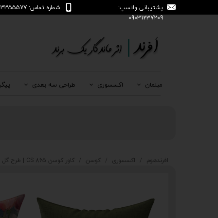
پشتیبانی واتسپ:
شماره تماس: 04133355577
09031237209
مبلمان
اکسسوری
طراحی سه بعدی
پیگی
افرندهوم
اکسسوری
کوسن
کاور کوسن CS 865 | طرح گل های بهاری| رنگ‌ بندی سبز و صورتی | افرندهوم