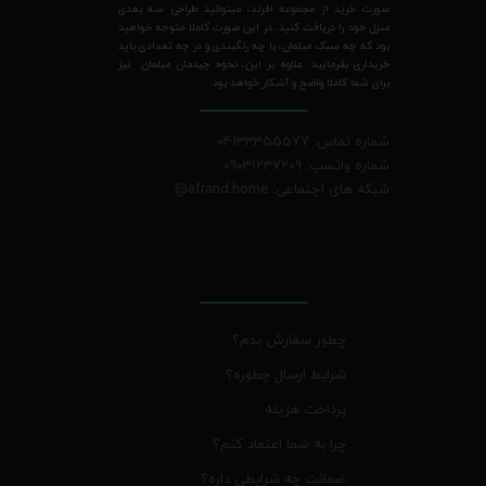
صورت خرید از مجموعه افرند، میتوانید طراحی سه بعدی
منزل خود را دریافت کنید. در این صورت کاملا متوجه خواهید
بود که چه سبک مبلمان، با چه رنگبندی و در چه تعدادی باید
خریداری بفرمایید. علاوه بر این، نحوه چیدمان مبلمان نیز
برای شما کاملا واضح و آشکار خواهد بود.
شماره تماس: 04133355577
شماره واتسپ: 09031237209
شبکه های اجتماعی: afrand.home
@
چطور سفارش بدم؟
شرایط ارسال چطوره؟
پرداخت هزینه
چرا به شما اعتماد کنم؟
ضمانت چه شرایطی داره؟