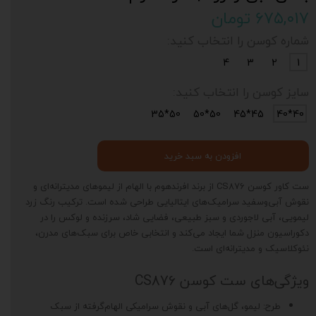
۶۷۵,۰۱۷ تومان
شماره کوسن را انتخاب کنید:
4
3
2
1
سایز کوسن را انتخاب کنید:
50*35
50*50
45*45
40*40
افزودن به سبد خرید
ست کاور کوسن CS876 از برند افرندهوم با الهام از لیموهای مدیترانه‌ای و
نقوش آبی‌وسفید سرامیک‌های ایتالیایی طراحی شده است. ترکیب رنگ زرد
لیمویی، آبی لاجوردی و سبز طبیعی، فضایی شاد، سرزنده و لوکس را در
دکوراسیون منزل شما ایجاد می‌کند و انتخابی خاص برای سبک‌های مدرن،
نئوکلاسیک و مدیترانه‌ای است.
ویژگی‌های ست کوسن CS876
طرح: لیمو، گل‌های آبی و نقوش سرامیکی الهام‌گرفته از سبک