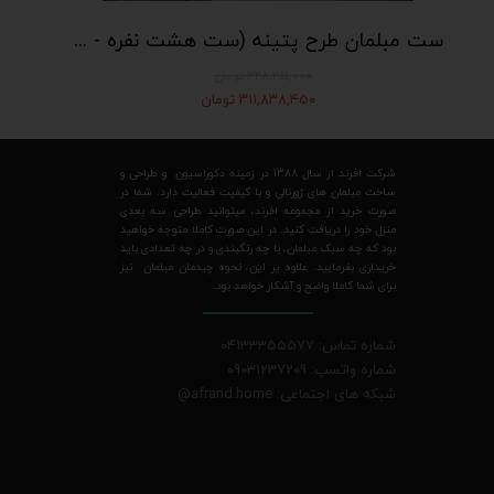
ست مبلمان طرح پتینه (ست هشت نفره - شامل دو عدد کاناپه چستر سه نفره و دو عدد مبل تکی درباری)
۳۲۸,۲۵۱,۰۰۰ تومان
۳۱۱,۸۳۸,۴۵۰ تومان
شرکت افرند از سال 1388 در زمینه دکوراسیون و طراحی و
ساخت مبلمان های ژورنالی و با کیفیت فعالیت دارد. شما در
صورت خرید از مجموعه افرند، میتوانید طراحی سه بعدی
منزل خود را دریافت کنید. در این صورت کاملا متوجه خواهید
بود که چه سبک مبلمان، با چه رنگبندی و در چه تعدادی باید
خریداری بفرمایید. علاوه بر این، نحوه چیدمان مبلمان نیز
برای شما کاملا واضح و آشکار خواهد بود.
شماره تماس: 04133355577
شماره واتسپ: 09031237209
شبکه های اجتماعی: afrand.home
@