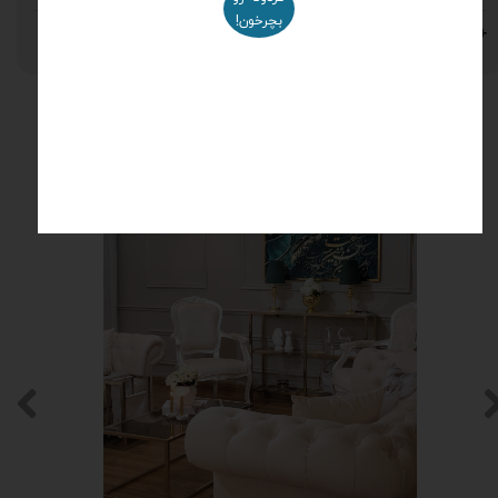
بچرخون!
نظرات
محصولات مرتبط
۵ درصد