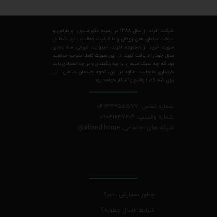
شرکت افرند از سال 1388 در زمینه دکوراسیون و طراحی و
ساخت مبلمان های ژورنالی و با کیفیت فعالیت دارد. شما در
صورت خرید از مجموعه افرند، میتوانید طراحی سه بعدی
منزل خود را دریافت کنید. در این صورت کاملا متوجه خواهید
بود که چه سبک مبلمان، با چه رنگبندی و در چه تعدادی باید
خریداری بفرمایید. علاوه بر این، نحوه چیدمان مبلمان نیز
برای شما کاملا واضح و آشکار خواهد بود.
شماره تماس: 04133355577
شماره واتسپ: 09031237209
شبکه های اجتماعی: afrand.home
@
چطور سفارش بدم؟
شرایط ارسال چطوره؟