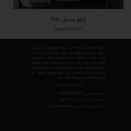
تابلو مخمل T190
۴,۵۰۴,۵۰۰ تومان
شرکت افرند از سال 1388 در زمینه دکوراسیون و طراحی و
ساخت مبلمان های ژورنالی و با کیفیت فعالیت دارد. شما در
صورت خرید از مجموعه افرند، میتوانید طراحی سه بعدی
منزل خود را دریافت کنید. در این صورت کاملا متوجه خواهید
بود که چه سبک مبلمان، با چه رنگبندی و در چه تعدادی باید
خریداری بفرمایید. علاوه بر این، نحوه چیدمان مبلمان نیز
برای شما کاملا واضح و آشکار خواهد بود.
شماره تماس: 04133355577
شماره واتسپ: 09031237209
شبکه های اجتماعی: afrand.home
@