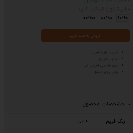
سایز تابلو را انتخاب کنید
100*100
80*80
60*60
افزودن به سبد خرید
تابلوی طرح اسب
تابلو با فریم
روی شاسی ام دی اف
چاپ روی مخمل
مشخصات محصول
رنگ فریم
طلایی
د
ی
ت